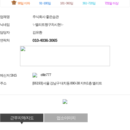
90일 이하
91~180일
181~360일
361~720일
721일 이상
업체명
주식회사 좋은습관
닉네임
✨엘리트짱구차시현✨
담당자
김유환
010-4036-3065
연락처
elite777
메신저 SNS
주소
[06193] 서울 강남구 대치동 890-38 지하1층 엘리트
근무지역/지도
업소이미지