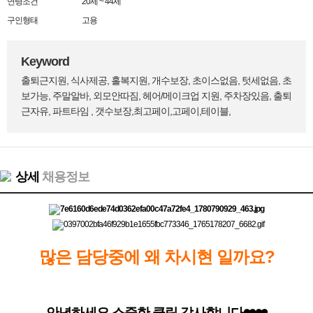
연령조건
20세 ~ 44세
구인형태
고용
Keyword
출퇴근지원, 식사제공, 홀복지원, 개수보장, 초이스없음, 텃세없음, 초
보가능, 주말알바, 외모안따짐, 헤어/메이크업 지원, 주차장있음, 출퇴
근자유, 파트타임 , 갯수보장,최고페이,고페이,테이블,
상세
채용정보
많은 담당중에 왜 차시현 일까요?
안녕하세요 소중한 클릭 감사합니다❤️❤️