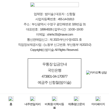
업체명 : 밤이슬 | 대표자 : 신항철
사업자등록번호 : 455-14-01813
주소 : 부산광역시 수영구 광안해변로 326번길 31
대표번호 : 1899-8026 | 업무시간 : 10:00~19:00
이메일 : shinhc55@naver.com
통신판매업신고 : 제 2023-부산수영-0221 호
직업정보제공사업 : (노동부 신고번호: 부산동부 제2023-2)
Copyright(c) 밤이슬 All Rights Reserved.
무통장 입금안내
국민은행
473801-04-170977
예금주 신항철(밤이슬)
홈
내주변일자리
비회원 이력서등
제휴/광고문의
마이페이지
전화상담
문자상담
록