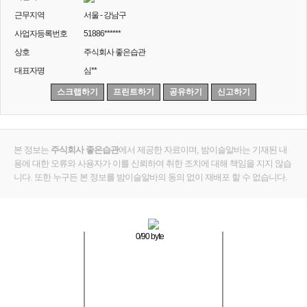
근무지역
서울 - 강남구
사업자등록번호
51886******
상호
주식회사 좋은습관
대표자명
심**
스크랩하기
프린트하기
공유하기
신고하기
본 정보는
주식회사 좋은습관
에서 제공한 자료이며, 밤이슬알바는 기재된 내
용에 대한 오류와 사용자가 이를 신뢰하여 취한 조치에 대해 책임을 지지 않습
니다. 또한 누구든 본 정보를 밤이슬알바의 동의 없이 재배포 할 수 없습니다.
0
/90 byte