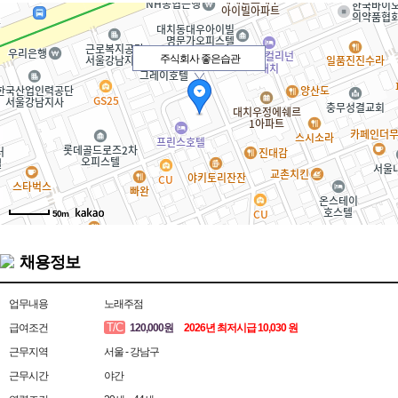
주식회사 좋은습관
50m
채용정보
업무내용
노래주점
T/C
급여조건
120,000원
2026년 최저시급 10,030 원
근무지역
서울 - 강남구
근무시간
야간