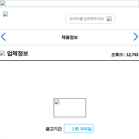
채용정보
업체정보
조회수 : 12,743
❤️●순수테이블●시간당11만원●갯수보장제●❤️
광고기간
1회 365일