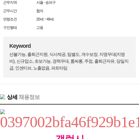
근무지역
서울 - 송파구
근무시간
협의
연령조건
20세 ~ 49세
구인형태
고용
Keyword
선불가능, 출퇴근지원, 식사제공, 팁별도, 개수보장, 지명우대(지명
비), 신규업소, 초보가능, 경력우대, 룸싸롱, 주점, 출퇴근자유, 당일지
급, 인센티브, 노출없음, 파트타임
상세
채용정보