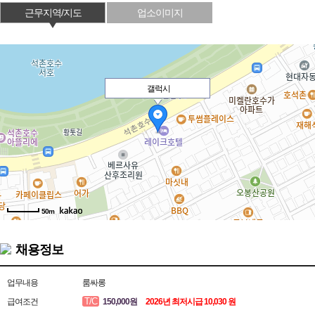
근무지역/지도
업소이미지
갤럭시
50m
채용정보
업무내용
룸싸롱
T/C
급여조건
150,000원
2026년 최저시급 10,030 원