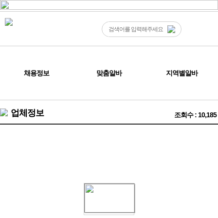
채용정보
맞춤알바
지역별알바
업체정보
조회수 : 10,185
❤️갤럭시 루피❤️ 1시간10만 ❤️바짝벌고 같이 은퇴하실분!