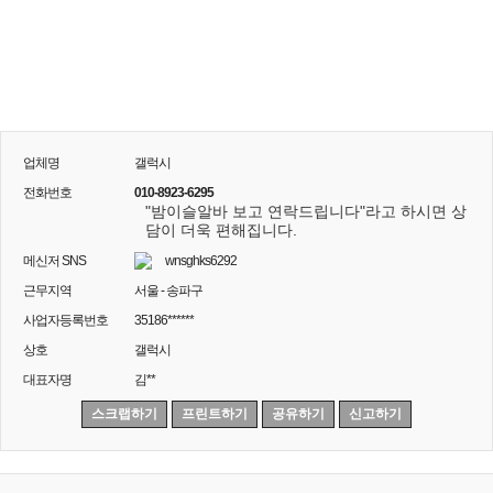
업체명
갤럭시
전화번호
010-8923-6295
"밤이슬알바 보고 연락드립니다"라고 하시면 상
담이 더욱 편해집니다.
메신저 SNS
wnsghks6292
근무지역
서울 - 송파구
사업자등록번호
35186******
상호
갤럭시
대표자명
김**
스크랩하기
프린트하기
공유하기
신고하기