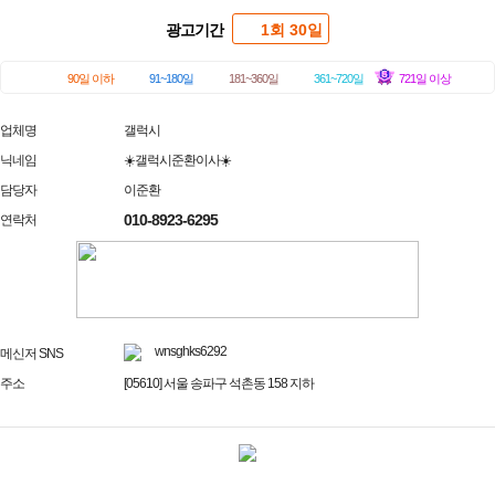
광고기간
1회 30일
90일 이하
91~180일
181~360일
361~720일
721일 이상
업체명
갤럭시
닉네임
☀️갤럭시준환이사☀️
담당자
이준환
010-8923-6295
연락처
wnsghks6292
메신저 SNS
주소
[05610] 서울 송파구 석촌동 158 지하