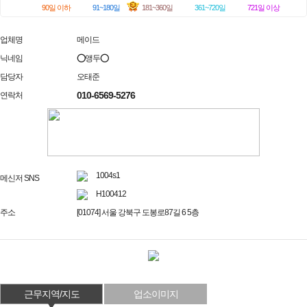
90일 이하
91~180일
181~360일
361~720일
721일 이상
업체명
메이드
닉네임
⭕앵두⭕
담당자
오태준
010-6569-5276
연락처
1004s1
메신저 SNS
H100412
주소
[01074] 서울 강북구 도봉로87길 6 5층
근무지역/지도
업소이미지