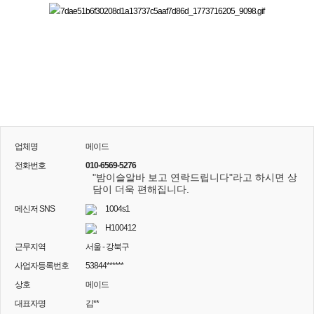
업체명
메이드
전화번호
010-6569-5276
"밤이슬알바 보고 연락드립니다"라고 하시면 상
담이 더욱 편해집니다.
메신저 SNS
1004s1
H100412
근무지역
서울 - 강북구
사업자등록번호
53844******
상호
메이드
대표자명
김**