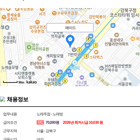
메이드
50m
채용정보
업무내용
노래주점 - 노래방
T/C
급여조건
70,000원
2026년 최저시급 10,030 원
근무지역
서울 - 강북구
근무시간
야간