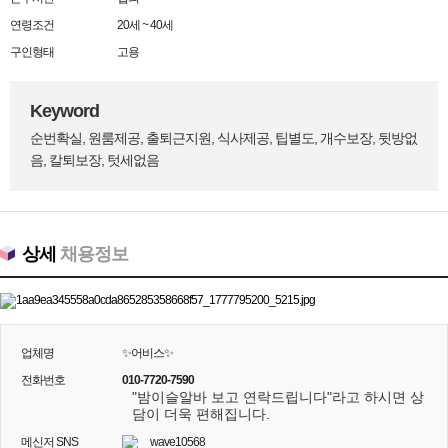
연령조건
20세 ~ 40세
구인형태
고용
Keyword
순번확실, 원룸제공, 출퇴근지원, 식사제공, 팁별도, 개수보장, 뒷방없
음, 칼퇴보장, 텃세없음
상세
채용정보
업체명
✨어비스✨
전화번호
010-7720-7590
"밤이슬알바 보고 연락드립니다"라고 하시면 상
담이 더욱 편해집니다.
메신저 SNS
wave10568