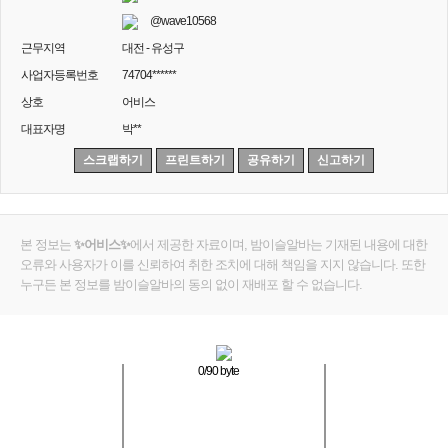
@wave10568
근무지역
대전 - 유성구
사업자등록번호
74704******
상호
어비스
대표자명
박**
스크랩하기
프린트하기
공유하기
신고하기
본 정보는
✨어비스✨
에서 제공한 자료이며, 밤이슬알바는 기재된 내용에 대한
오류와 사용자가 이를 신뢰하여 취한 조치에 대해 책임을 지지 않습니다. 또한
누구든 본 정보를 밤이슬알바의 동의 없이 재배포 할 수 없습니다.
0
/90 byte