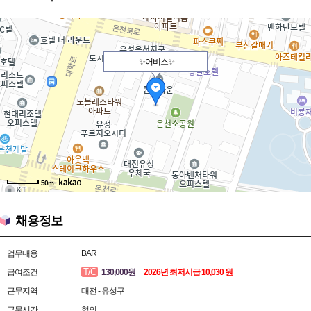
✨어비스✨
50m
채용정보
업무내용
BAR
T/C
급여조건
130,000원
2026년 최저시급 10,030 원
근무지역
대전 - 유성구
근무시간
협의