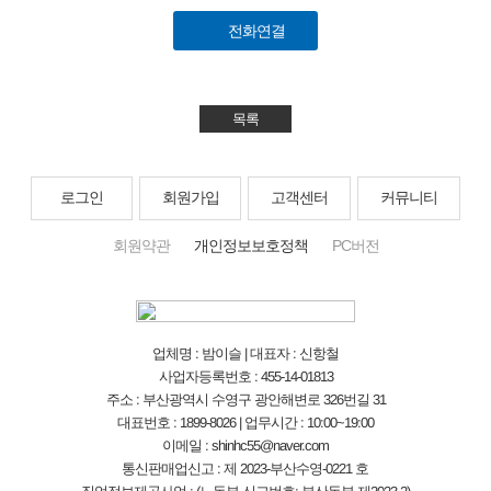
전화연결
목록
로그인
회원가입
고객센터
커뮤니티
회원약관
개인정보보호정책
PC버전
업체명 : 밤이슬 | 대표자 : 신항철
사업자등록번호 : 455-14-01813
주소 : 부산광역시 수영구 광안해변로 326번길 31
대표번호 : 1899-8026 | 업무시간 : 10:00~19:00
이메일 : shinhc55@naver.com
통신판매업신고 : 제 2023-부산수영-0221 호