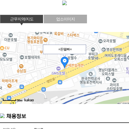
근무지역/지도
업소이미지
⭐돈텔빠⭐
50m
채용정보