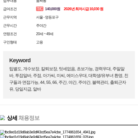
업무내용
룸싸롱
T/C
급여조건
140,000원
2026년 최저시급 10,030 원
근무지역
서울 - 영등포구
근무시간
주야간
연령조건
20세 ~ 49세
구인형태
고용
Keyword
팁별도, 개수보장, 칼퇴보장, 텃세없음, 초보가능, 경력우대, 주말알
바, 투잡알바, 주점, 아가씨, 미씨, 에이스우대, 대학생/유부녀 환영, 친
구들과 면접가능, 44, 55, 66, 주간, 야간, 주야간, 블랙관리, 출퇴근자
유, 당일지급, 알바
상세
채용정보