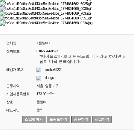
업체명
⭐돈텔빠⭐
전화번호
010-5044-8522
"밤이슬알바 보고 연락드립니다"라고 하시면 상
담이 더욱 편해집니다.
메신저 SNS
minho8522
dungcat
근무지역
서울 - 영등포구
사업자등록번호
173-09-******
상호
돈텔빠
대표자명
문**
스크랩하기
프린트하기
공유하기
신고하기