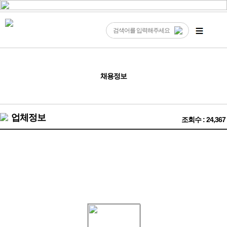
채용정보
업체정보
조회수 : 24,367
❤️신촌 여의도 언니들 구해요^^ 20대~40대^^ 착한 언니들 에
이스 환영❤️