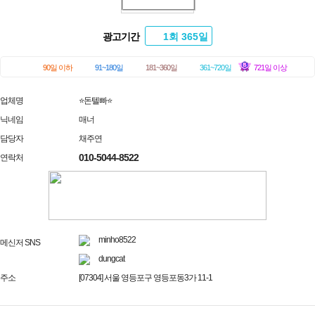
광고기간
1회 365일
90일 이하
91~180일
181~360일
361~720일
721일 이상
업체명
⭐돈텔빠⭐
닉네임
매너
담당자
채주연
010-5044-8522
연락처
minho8522
메신저 SNS
dungcat
주소
[07304] 서울 영등포구 영등포동3가 11-1