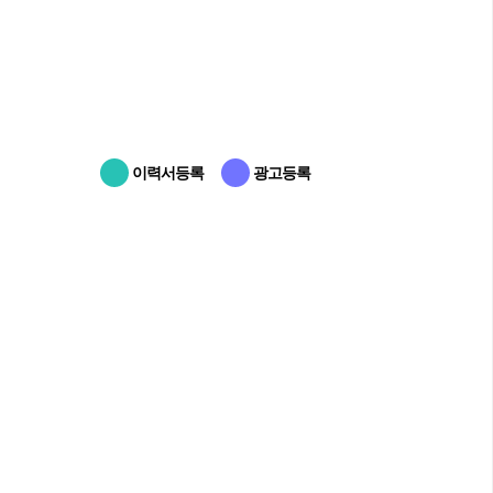
이력서등록
광고등록