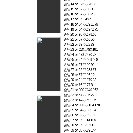
손님14
on
173.♡.70.36
손님15
on
57.♡.16.95
손님16
on
57.♡.16.26
손님17
on
3.♡.9.97
손님18
on
54.♡.191.179
손님19
on
34.♡.197.175
손님20
on
98.♡.178.66
손님21
on
57.♡.16.50
손님22
on
98.♡.72.38
손님23
on
118.♡.83.191
손님24
on
173.♡.70.78
손님25
on
54.♡.169.168
손님26
on
57.♡.16.91
손님27
on
52.♡.233.37
손님28
on
57.♡.16.10
손님29
on
34.♡.170.13
손님30
on
66.♡.77.8
손님31
on
100.♡.49.152
손님32
on
57.♡.16.27
손님33
on
44.♡.69.106
손님34
on
100.♡.164.178
손님35
on
34.♡.135.14
손님36
on
52.♡.15.103
손님37
on
3.♡.114.189
손님38
on
3.♡.73.206
손님39
on
18.♡.79.144