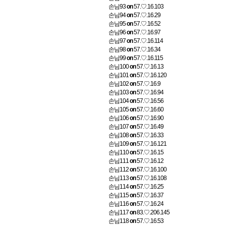
손님93
on
57.♡.16.103
손님94
on
57.♡.16.29
손님95
on
57.♡.16.52
손님96
on
57.♡.16.97
손님97
on
57.♡.16.114
손님98
on
57.♡.16.34
손님99
on
57.♡.16.115
손님100
on
57.♡.16.13
손님101
on
57.♡.16.120
손님102
on
57.♡.16.9
손님103
on
57.♡.16.94
손님104
on
57.♡.16.56
손님105
on
57.♡.16.60
손님106
on
57.♡.16.90
손님107
on
57.♡.16.49
손님108
on
57.♡.16.33
손님109
on
57.♡.16.121
손님110
on
57.♡.16.15
손님111
on
57.♡.16.12
손님112
on
57.♡.16.100
손님113
on
57.♡.16.108
손님114
on
57.♡.16.25
손님115
on
57.♡.16.37
손님116
on
57.♡.16.24
손님117
on
83.♡.206.145
손님118
on
57.♡.16.53