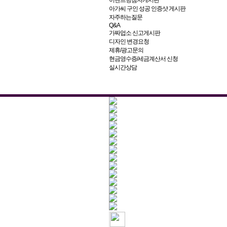
이벤트당첨자게시판
아가씨 구인 성공 인증샷 게시판
자주하는질문
Q&A
가짜업소 신고게시판
디자인 변경요청
제휴/광고문의
현금영수증/세금계산서 신청
실시간상담