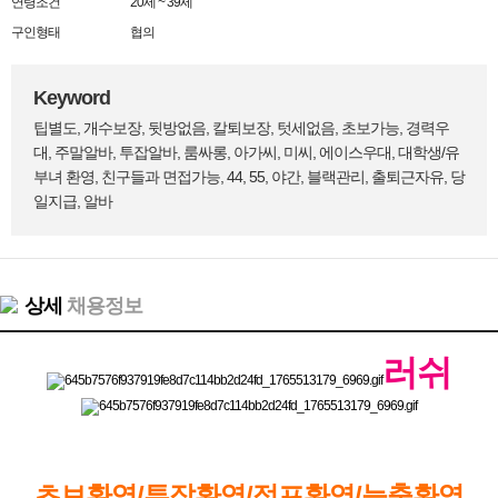
연령조건
20세 ~ 39세
구인형태
협의
Keyword
팁별도, 개수보장, 뒷방없음, 칼퇴보장, 텃세없음, 초보가능, 경력우
대, 주말알바, 투잡알바, 룸싸롱, 아가씨, 미씨, 에이스우대, 대학생/유
부녀 환영, 친구들과 면접가능, 44, 55, 야간, 블랙관리, 출퇴근자유, 당
일지급, 알바
상세
채용정보
러쉬
초보환영/투잡환영/점프환영/늦출환영