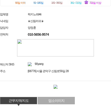
90일 이하
91~180일
181~360일
361~720일
721일 이상
업체명
럭키노래빠
닉네임
☀️신림러쉬☀️
담당자
양정훈
010-5656-9574
연락처
90yang
메신저 SNS
주소
[08776] 서울 관악구 신림로59길 28
근무지역/지도
업소이미지