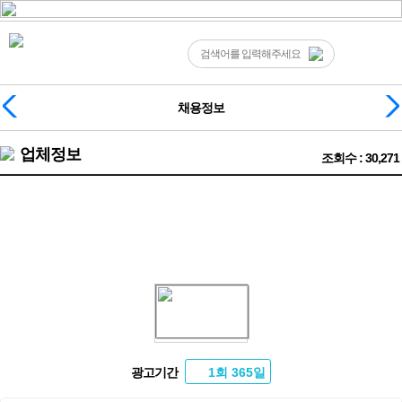
채용정보
업체정보
조회수 : 30,271
❤️초보투잡점프늦출 환영❤️언제든 자유로운 곳❤️
광고기간
1회 365일