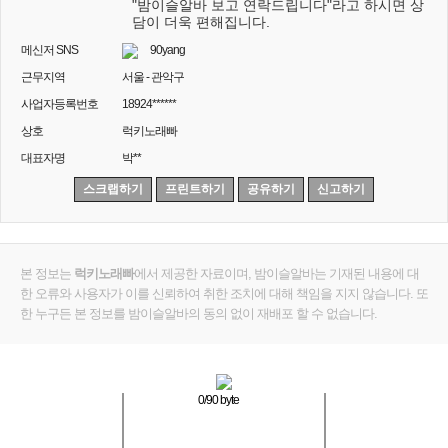
"밤이슬알바 보고 연락드립니다"라고 하시면 상
담이 더욱 편해집니다.
메신저 SNS
90yang
근무지역
서울 - 관악구
사업자등록번호
18924******
상호
럭키노래빠
대표자명
박**
스크랩하기
프린트하기
공유하기
신고하기
본 정보는
럭키노래빠
에서 제공한 자료이며, 밤이슬알바는 기재된 내용에 대
한 오류와 사용자가 이를 신뢰하여 취한 조치에 대해 책임을 지지 않습니다. 또
한 누구든 본 정보를 밤이슬알바의 동의 없이 재배포 할 수 없습니다.
0
/90 byte