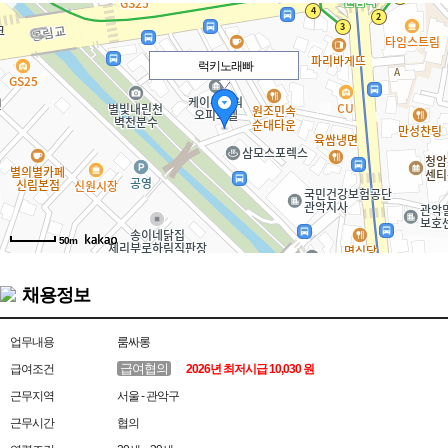
럭키노래빠
50m
채용정보
업무내용
룸싸롱
급여협의
급여조건
2026년 최저시급 10,030 원
근무지역
서울 - 관악구
근무시간
협의