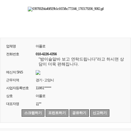
업체명
아폴로
전화번호
010-4226-4356
"밤이슬알바 보고 연락드립니다"라고 하시면 상
담이 더욱 편해집니다.
메신저 SNS
근무지역
경기 - 고양시
사업자등록번호
11861******
상호
아폴로
대표자명
김**
스크랩하기
프린트하기
공유하기
신고하기