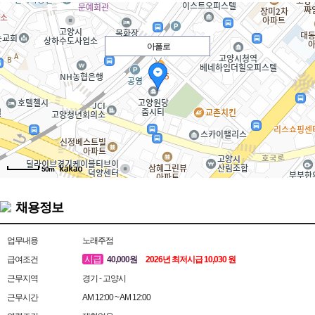
아폴로
50m
채용정보
업무내용
노래주점
시급
급여조건
40,000원
2026년 최저시급 10,030 원
근무지역
경기 - 고양시
근무시간
AM 12:00 ~ AM 12:00