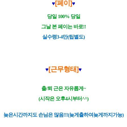
[페이]
♥
♥
당일 100% 당일
그날 본 페이는 바로!!
실수령3-4만(팁별도)
[근무형태]
♥
♥
출/퇴 근은 자유롭게~
(시작은 오후4시부터^^)
늦은시간까지도 손님은 많음!!!(늦게출하여늦게까지가능)