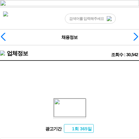
채용정보
업체정보
조회수 : 30,542
❤️원당 최다콜 비타민 출퇴근 차량운행❤️
광고기간
1회 365일