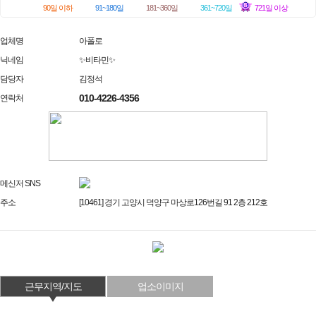
90일 이하
91~180일
181~360일
361~720일
721일 이상
업체명
아폴로
닉네임
✨비타민✨
담당자
김정석
010-4226-4356
연락처
메신저 SNS
주소
[10461] 경기 고양시 덕양구 마상로126번길 91 2층 212호
근무지역/지도
업소이미지