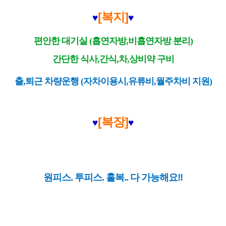
[복지]
♥
♥
편안한 대기실 (흡연자방,비흡연자방 분리)
간단한 식사,간식,차,상비약 구비
출,퇴근 차량운행 (자차이용시,유류비,월주차비 지원)
[복장]
♥
♥
원피스. 투피스. 홀복.. 다 가능해요!!