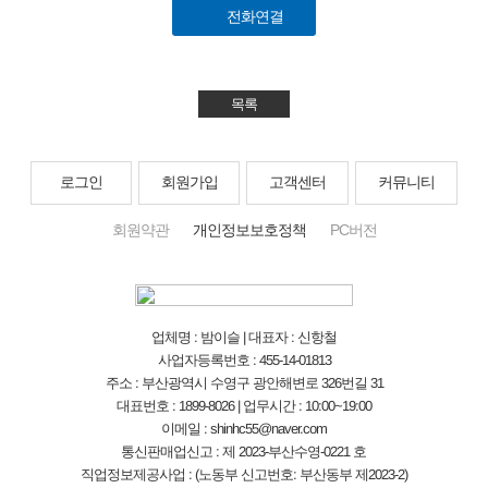
전화연결
목록
로그인
회원가입
고객센터
커뮤니티
회원약관
개인정보보호정책
PC버전
업체명 : 밤이슬 | 대표자 : 신항철
사업자등록번호 : 455-14-01813
주소 : 부산광역시 수영구 광안해변로 326번길 31
대표번호 : 1899-8026 | 업무시간 : 10:00~19:00
이메일 : shinhc55@naver.com
통신판매업신고 : 제 2023-부산수영-0221 호
직업정보제공사업 : (노동부 신고번호: 부산동부 제2023-2)