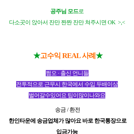
공주님 모드
로
다소곳이 앉아서 잔만 짠짠
잔만 쳐주시면
OK
>,<
★
★
고수익
REAL
사례
쩜오
·
출신 언니들
전투적으로 근무시 한국에서 수입 두배이상
벌어갈수있어요 팁이많이나와요
송금
/
환전
한인타운에 송금업체가 많아요 바로 한국통장으로
입금가능