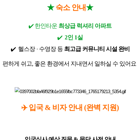
★
★
숙소 안내
✔️
한인타운
최상급 럭셔리 아파트
✔️
2
인
1
실
✔️
헬스장
·
수영장 등
최고급 커뮤니티 시설 완비
편하게 쉬고
,
좋은 환경에서 지내면서 일하실 수 있어요
✈️
입국
&
비자 안내
(
완벽 지원
)
입국심사 예상 질문
&
문답 사전 안내