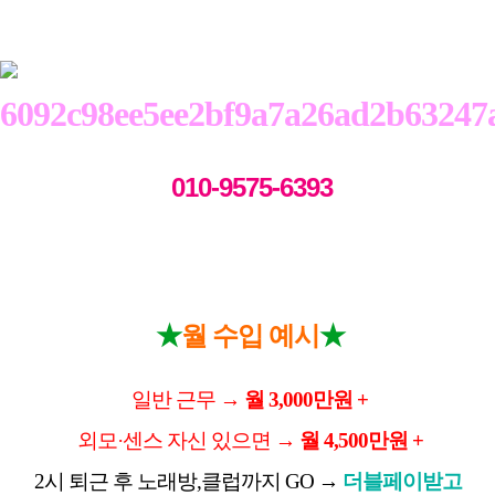
010-9575-6393
★
★
월 수입 예시
일반 근무
→
월
3,000
만원
+
외모
·
센스 자신 있으면
→
월
4,500
만원
+
2
시 퇴근 후 노래방
,
클럽까지
GO →
더블페이받고