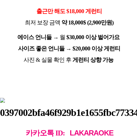
출근만 해도
$18,000
게런티
최저 보장 금액
약
18,000$ (2,900
만원
)
에이스 언니들
→
월
$30,000
이상 벌어가요
사이즈 좋은 언니들
→
$20,000
이상 게런티
사진
&
실물 확인 후
게런티 상향 가능
LAKARAOKE
카카오톡
ID: