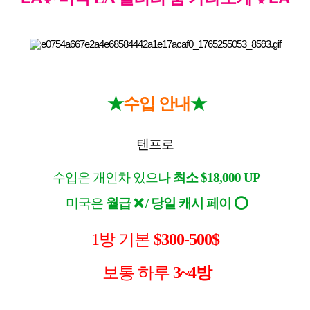
★
★
수입 안내
텐프로
수입은 개인차 있으나
최소
$18,000 UP
미국은
월급
❌
/
당일 캐시 페이
⭕
1
방 기본
$300-500$
보통 하루
3~4
방