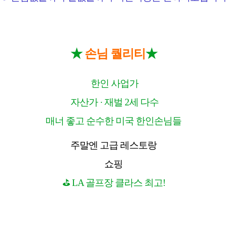
★
★
손님 퀄리티
한인 사업가
자산가
·
재벌
2
세 다수
매너 좋고 순수한 미국 한인손님들
주말엔 고급 레스토랑
쇼핑
⛳
LA
골프장 클라스 최고
!