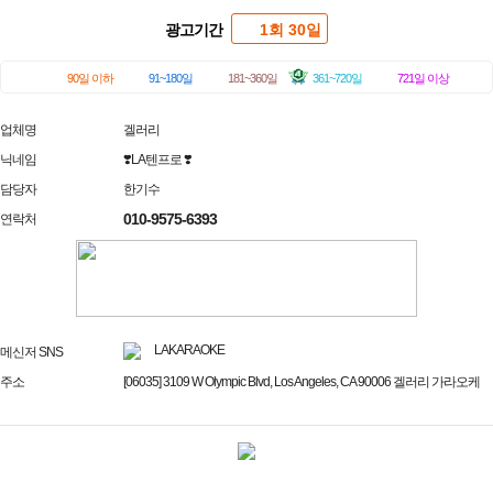
광고기간
1회 30일
90일 이하
91~180일
181~360일
361~720일
721일 이상
업체명
겔러리
닉네임
❣️LA텐프로 ❣️
담당자
한기수
010-9575-6393
연락처
LAKARAOKE
메신저 SNS
주소
[06035] 3109 W Olympic Blvd, Los Angeles, CA 90006 겔러리 가라오케