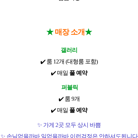
★
★
매장 소개
갤러리
✔️
룸
12
개
(
대형룸 포함
)
✔️
매일
풀 예약
퍼블릭
✔️
룸
9
개
✔️
매일
풀 예약
✨
가게
2
곳 모두 상시 바쁨
✨
손님없을까바 일없을까바 이런걱정은 안하셔도됩니다