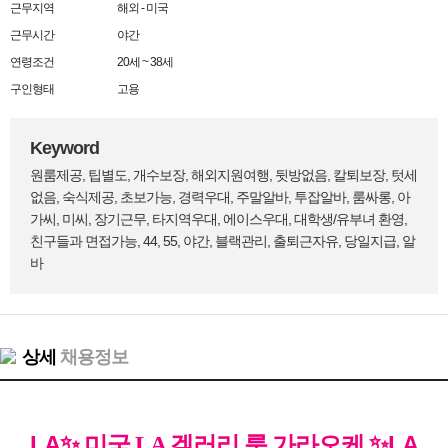
근무지역
해외 - 미국
근무시간
야간
연령조건
20세 ~ 38세
구인형태
고용
Keyword
원룸제공, 팁별도, 개수보장, 해외지원여행, 뒷방없음, 칼퇴보장, 텃세
없음, 숙식제공, 초보가능, 경력우대, 주말알바, 투잡알바, 룸싸롱, 아
가씨, 미씨, 장기근무, 타지역우대, 에이스우대, 대학생/유부녀 환영,
친구들과 면접가능, 44, 55, 야간, 블랙관리, 출퇴근자유, 당일지급, 알
바
상세
채용정보
LA
✨
✨
LA
미국
LA
겔러리 룸 가라오케