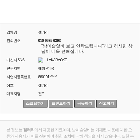
업체명
겔러리
전화번호
010-9575-6393
"밤이슬알바 보고 연락드립니다"라고 하시면 상
담이 더욱 편해집니다.
메신저 SNS
LAKARAOKE
근무지역
해외 - 미국
사업자등록번호
880101******
상호
겔러리
대표자명
전**
스크랩하기
프린트하기
공유하기
신고하기
본 정보는
겔러리
에서 제공한 자료이며, 밤이슬알바는 기재된 내용에 대한 오
류와 사용자가 이를 신뢰하여 취한 조치에 대해 책임을 지지 않습니다. 또한 누