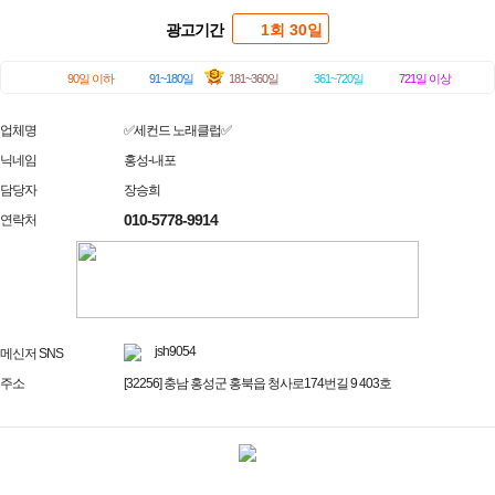
광고기간
1회 30일
90일 이하
91~180일
181~360일
361~720일
721일 이상
업체명
✅세컨드 노래클럽✅
닉네임
홍성-내포
담당자
장승희
010-5778-9914
연락처
jsh9054
메신저 SNS
주소
[32256] 충남 홍성군 홍북읍 청사로174번길 9 403호