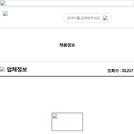
채용정보
업체정보
조회수 : 33,217
충남밤알바 ❤️홍성-내포 세컨드노래클럽(T-8만)❤️