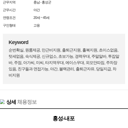
근무지역
충남 - 홍성군
근무시간
야간
연령조건
20세 ~ 45세
구인형태
고용
Keyword
순번확실, 원룸제공, 만근비지원, 출퇴근지원, 홀복지원, 초이스없음,
텃세없음, 숙식제공, 신규업소, 초보가능, 경력우대, 주말알바, 투잡알
바, 주점, 아가씨, 미씨, 타지역우대, 에이스우대, 외모안따짐, 주차장
있음, 친구들과 면접가능, 야간, 블랙관리, 출퇴근자유, 당일지급, 차
비지원
상세
채용정보
홍성-내포