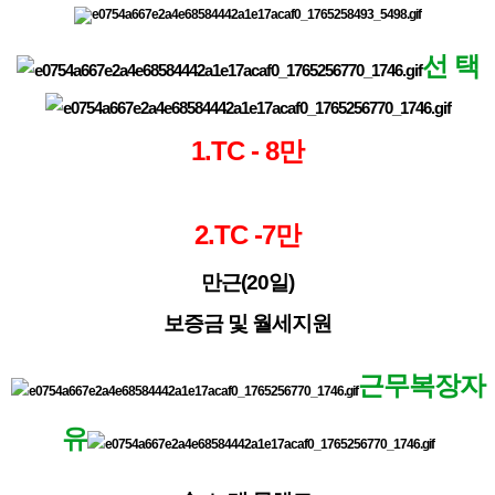
선 택
1.TC - 8만
2.TC -7만
만근(20일)
보증금 및 월세지원
근무복장자
유