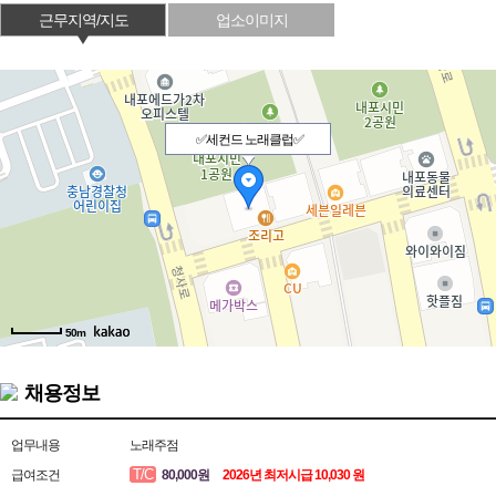
근무지역/지도
업소이미지
✅세컨드 노래클럽✅
50m
채용정보
업무내용
노래주점
T/C
급여조건
80,000원
2026년 최저시급 10,030 원