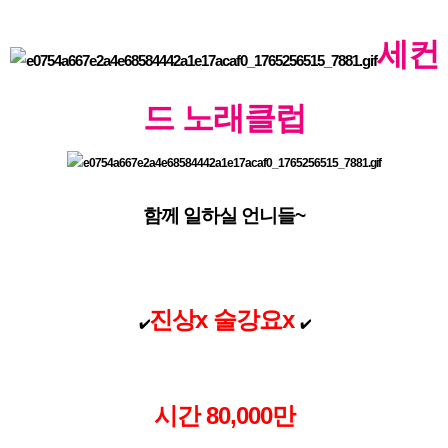
세컨
드
노래클럽
함께 일하실 언니들~
진상x 술강요x
✔️
✔️
시간 80,000만