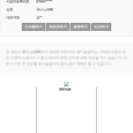
사업자등록번호
87944******
상호
유나 노래빠
대표자명
김**
스크랩하기
프린트하기
공유하기
신고하기
본 정보는
유나 노래빠
에서 제공한 자료이며, 밤이슬알바는 기재된 내용에 대
한 오류와 사용자가 이를 신뢰하여 취한 조치에 대해 책임을 지지 않습니다. 또
한 누구든 본 정보를 밤이슬알바의 동의 없이 재배포 할 수 없습니다.
0
/90 byte