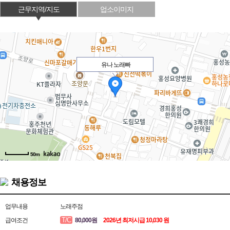
근무지역/지도
업소이미지
유나 노래빠
50m
채용정보
업무내용
노래주점
T/C
급여조건
80,000원
2026년 최저시급 10,030 원