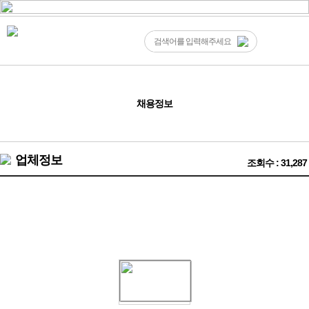
채용정보
업체정보
조회수 : 31,287
충남밤알바 ❤️홍성 내포 신도시 식구 모십니다~^^❤️