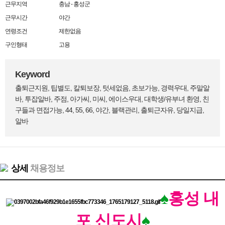
근무지역
충남 - 홍성군
근무시간
야간
연령조건
제한없음
구인형태
고용
Keyword
출퇴근지원, 팁별도, 칼퇴보장, 텃세없음, 초보가능, 경력우대, 주말알
바, 투잡알바, 주점, 아가씨, 미씨, 에이스우대, 대학생/유부녀 환영, 친
구들과 면접가능, 44, 55, 66, 야간, 블랙관리, 출퇴근자유, 당일지급,
알바
상세
채용정보
♠
홍성 내
포 신도시
♠