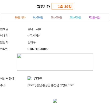
광고기간
1회 30일
90일 이하
91~180일
181~360일
361~720일
721일 이상
업체명
유나 노래빠
닉네임
✅구사장✅
담당자
김재구
010-9110-0019
연락처
jsjop11
메신저 SNS
주소
[32230] 충남 홍성군 홍성읍 조양로 132-1