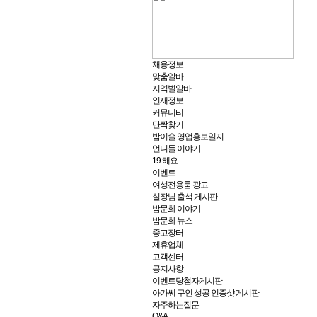
채용정보
맞춤알바
지역별알바
인재정보
커뮤니티
단짝찾기
밤이슬 영업홍보일지
언니들 이야기
19 해요
이벤트
여성전용룸 광고
실장님 출석 게시판
밤문화 이야기
밤문화 뉴스
중고장터
제휴업체
고객센터
공지사항
이벤트당첨자게시판
아가씨 구인 성공 인증샷 게시판
자주하는질문
Q&A