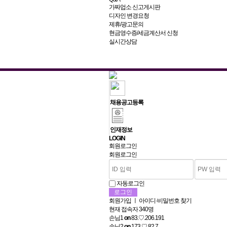
가짜업소 신고게시판
디자인 변경요청
제휴/광고문의
현금영수증/세금계산서 신청
실시간상담
채용공고등록
인재정보
L
OGIN
회원로그인
회원로그인
자동로그인
회원가입
ㅣ
아이디·비밀번호 찾기
현재 접속자
340명
손님1
on
83.♡.206.191
손님2
on
173.♡.82.7