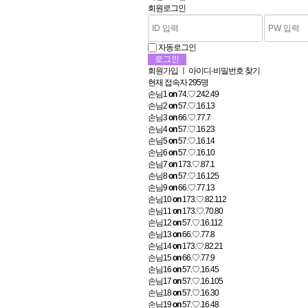
회원로그인
자동로그인
회원가입
ㅣ
아이디·비밀번호 찾기
현재 접속자
295명
손님1
on
74.♡.242.49
손님2
on
57.♡.16.13
손님3
on
66.♡.77.7
손님4
on
57.♡.16.23
손님5
on
57.♡.16.14
손님6
on
57.♡.16.10
손님7
on
173.♡.87.1
손님8
on
57.♡.16.125
손님9
on
66.♡.77.13
손님10
on
173.♡.82.112
손님11
on
173.♡.70.80
손님12
on
57.♡.16.112
손님13
on
66.♡.77.8
손님14
on
173.♡.82.21
손님15
on
66.♡.77.9
손님16
on
57.♡.16.45
손님17
on
57.♡.16.105
손님18
on
57.♡.16.30
손님19
on
57.♡.16.48