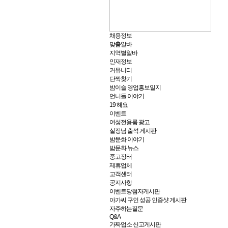
채용정보
맞춤알바
지역별알바
인재정보
커뮤니티
단짝찾기
밤이슬 영업홍보일지
언니들 이야기
19 해요
이벤트
여성전용룸 광고
실장님 출석 게시판
밤문화 이야기
밤문화 뉴스
중고장터
제휴업체
고객센터
공지사항
이벤트당첨자게시판
아가씨 구인 성공 인증샷 게시판
자주하는질문
Q&A
가짜업소 신고게시판