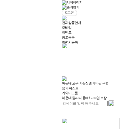
시작페이지
즐겨찾기
전체상품안내
모바일
이벤트
광고등록
이력서등록
해운대 고구려 실장멤버 마담 구함
송파 퍼스트
카와이그룹
해운대 퀄리티 룸빠 / 고수입 보장