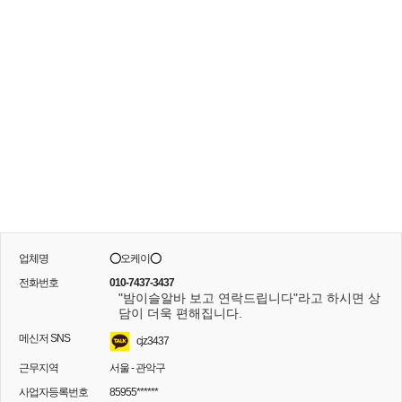
업체명
⭕오케이⭕
전화번호
010-7437-3437
"밤이슬알바 보고 연락드립니다"라고 하시면 상
담이 더욱 편해집니다.
메신저 SNS
cjz3437
근무지역
서울 - 관악구
사업자등록번호
85955******