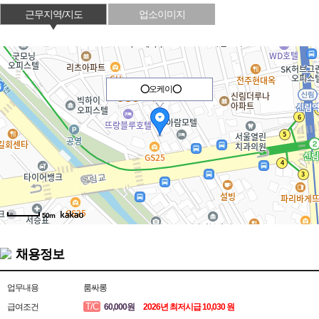
근무지역/지도
업소이미지
⭕오케이⭕
50m
채용정보
업무내용
룸싸롱
T/C
급여조건
60,000원
2026년 최저시급 10,030 원