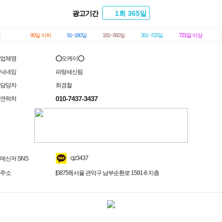
광고기간
1회 365일
90일 이하
91~180일
181~360일
361~720일
721일 이상
업체명
⭕오케이⭕
닉네임
파랑새신림
담당자
최경철
010-7437-3437
연락처
cjz3437
메신저 SNS
주소
[08759] 서울 관악구 남부순환로 1591-6 지층