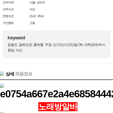
근무지역
서울 - 관악구
근무시간
야간
연령조건
21세 ~ 45세
구인형태
고용
Keyword
팁별도, 칼퇴보장, 룸싸롱, 주점, 단기/단시간/단발 OK, 대학생/유부녀
환영, 야간
상세
채용정보
노래방알바