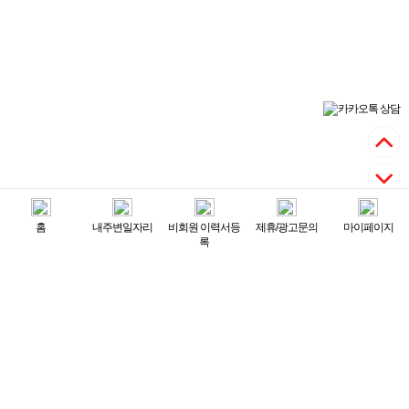
홈
내주변일자리
비회원 이력서등
제휴/광고문의
마이페이지
전화상담
문자상담
록
채용정보
업무내용
룸싸롱
T/C
급여조건
170,000원
2026년 최저시급 10,030 원
근무지역
경기 - 고양시
근무시간
야간