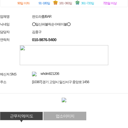
90일 이하
91~180일
181~360일
361~720일
721일 이상
업체명
판도라룸/BAR
닉네임
⭕일산퍼블릭순수테이블⭕
담당자
김종구
010-9876-5400
연락처
whdrn821206
메신저 SNS
주소
[10387] 경기 고양시 일산서구 중앙로 1456
근무지역/지도
업소이미지