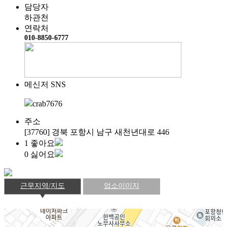
담당자
하관천
연락처
010-8850-6777
메신저 SNS
crab7676
주소
[37760] 경북 포항시 남구 새천년대로 446
1
좋아요
0
싫어요
근무지역/지도
업소이미지