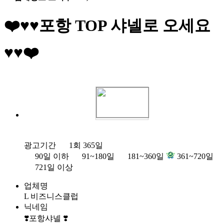
❤️♥♥포항 TOP 샤넬로 오세요
♥♥❤️
광고기간
1회 365일
90일 이하
91~180일
181~360일
361~720일
721일 이상
업체명
L 비즈니스클럽
닉네임
❣️포항샤넬 ❣️