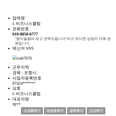
업체명
L 비즈니스클럽
전화번호
010-8850-6777
"밤이슬알바 보고 연락드립니다"라고 하시면 상담이 더욱 편
해집니다.
메신저 SNS
crab7676
근무지역
경북 - 포항시
사업자등록번호
87424******
상호
L 비즈니스클럽
대표자명
박**
스크랩하기
프린트하기
공유하기
신고하기