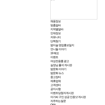
채용정보
맞춤알바
지역별알바
인재정보
커뮤니티
단짝찾기
밤이슬 영업홍보일지
언니들 이야기
19 해요
이벤트
여성전용룸 광고
실장님 출석 게시판
밤문화 이야기
밤문화 뉴스
중고장터
제휴업체
고객센터
공지사항
이벤트당첨자게시판
아가씨 구인 성공 인증샷 게시판
자주하는질문
Q&A