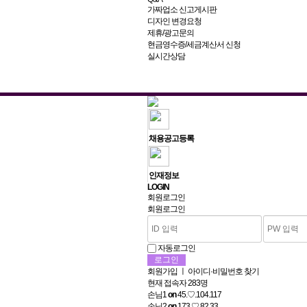
가짜업소 신고게시판
디자인 변경요청
제휴/광고문의
현금영수증/세금계산서 신청
실시간상담
채용공고등록
인재정보
L
OGIN
회원로그인
회원로그인
자동로그인
회원가입
ㅣ
아이디·비밀번호 찾기
현재 접속자
283명
손님1
on
45.♡.104.117
손님2
on
173.♡.82.33