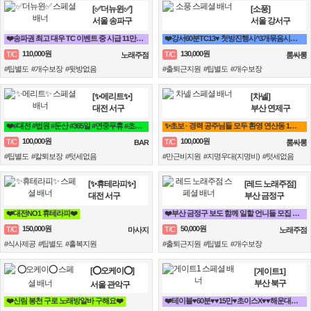
[✅더뉴윈✅]
[소풍]
서울 송파구
서울 강서구
❤️송파권 최고 대우 TC 이벤트 중 시급 11만원❤️
❤️강서60분TC13♥ 첫방진행시^3개묶음시작❤️
110,000원
130,000원
T/C
T/C
노래주점
룸싸롱
#팁별도 #개수보장 #뒷방없음
#출퇴근지원 #팁별도 #개수보장
[✨메리트✨]
[차넬]
대전 서구
부산 연제구
❤️#대전 #법원 #둔산 #365일 #연중무휴 #초보자환영 #당일지급 #텃세❤️
✨초보 · 경력 공주님들 모두 환영 연산동 1등업소✨
100,000원
100,000원
T/C
T/C
BAR
룸싸롱
#팁별도 #칼퇴보장 #텃세없음
#만근비지원 #지명우대(지명비) #텃세없음
[✨휴테라피✨]
[레드 노래주점]
대전 서구
부산 금정구
❤️대전NO1 휴테라피❤️
❤️부산 금정구 보도 함께 일할 언니들 모집 노래방알바❤️
150,000원
50,000원
T/C
T/C
마사지
노래주점
#식사제공 #팁별도 #홀복지원
#출퇴근지원 #팁별도 #개수보장
[⭕오케이⭕]
[게이트1]
부산 북구
서울 관악구
❤️신림 봉천 구로 노래방알바 구해요❤️
❤️테이블♥60분♥♥15만♥초이스X♥♥해운대서면연산동동래하단온천장룸빠룸싸롱❤️