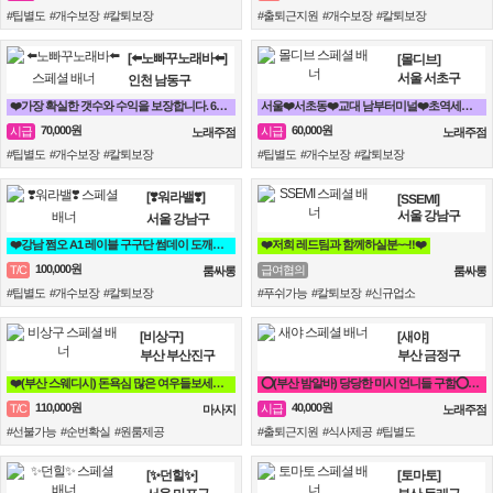
#팁별도 #개수보장 #칼퇴보장
#출퇴근지원 #개수보장 #칼퇴보장
[⬅️노빠꾸노래바⬅️]
[몰디브]
서울 서초구
인천 남동구
❤️가장 확실한 갯수와 수익을 보장합니다. 60분 7만원 지급!❤️
서울❤️서초동❤️교대 남부터미널❤️초역세권❤️최고대우❤️노래방 알바구인
70,000원
60,000원
시급
시급
노래주점
노래주점
#팁별도 #개수보장 #칼퇴보장
#팁별도 #개수보장 #칼퇴보장
[❣️워라밸❣️]
[SSEMI]
서울 강남구
서울 강남구
❤️강남 쩜오 A1 레이블 구구단 썸데이 도깨비❤️
❤️저희 레드팀과 함께하실분~~!!❤️
100,000원
T/C
급여협의
룸싸롱
룸싸롱
#팁별도 #개수보장 #칼퇴보장
#푸쉬가능 #칼퇴보장 #신규업소
[비상구]
[새야]
부산 부산진구
부산 금정구
❤️(부산 스웨디시) 돈욕심 많은 여우들보세요~❤️
⭕(부산 밤알바) 당당한 미시 언니들 구함⭕ 노래방알바 도우미
110,000원
40,000원
T/C
시급
마사지
노래주점
#선불가능 #순번확실 #원룸제공
#출퇴근지원 #식사제공 #팁별도
[✨던힐✨]
[토마토]