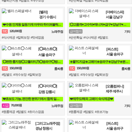
#출퇴근지원 #팁별도 #개수보장
#순번확실 #팁별도 #텃세없음
[벨라]
[더베이스파]
경기 수원시
서울 강남구
❤️수원 인계동 일등가게 아우라 하이퍼블릭/가라오케 언니가 잘 챙겨줄께!!!❤️
⭕고품격♥고수익♥매니저♥급구♥강남구♥삼성동♥선릉⭕
120,000원
T/C
급여협의
노래주점
기타
#식사제공 #칼퇴보장 #텃세없음
#순번확실 #식사제공 #팁별도
[⭕퍼스트⭕]
[퍼스트]
서울 송파구
서울 송파구
⭕편한 룸지정⭕고퀄리티乃⭕송파구⭕방이동⭕잠실⭕석촌동⭕강남구⭕서초구⭕논현동
☀️풀TC지급☀️고페이☀️송파구☀️강남구☀️분당☀️가락동☀️역삼동☀️논현동☀️강동구☀️
150,000원
150,000원
T/C
T/C
룸싸롱
룸싸롱
#팁별도 #개수보장 #칼퇴보장
#팁별도 #개수보장 #칼퇴보장
[⭕다이아⭕]
[오름컴퍼니]
제주 제주시
강원 강릉시
❤️초보도 가능, 편안한 분위기에서 함께 일할분 찾습니다❤️
❤️제주도/해외 고페이 숙식제공❤️
70,000원
시급
급여협의
노래주점
기타
#원룸제공 #팁별도 #초이스없음
#원룸제공 #팁별도 #초보가능
[그리고노래주점]
[퍼스트]
경남 창원시
서울 송파구