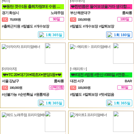
[렉스]
[데이데이]
❤️동탄 갯수1등 출퇴차량3대 수원 용인 병점 동탄 오산❤️
❤️한번쯤은 들어보셨을거라 생각합니다 해운대 하면 퀄리티 입니다❤️
경기 화성시
노래주점
부산 해운대구
룸싸롱
90일
180일
T/C
70,000원
T/C
150,000원
#출퇴근지원 #팁별도 #개수보장
#팁별도 #개수보장 #칼퇴보장
1회 365일
1회 180일
[아자아자]
[✨메리트✨]
❤️♥TC 20♥대기X♥떼초X♥분당1등♥❤️
❤️#대전 #법원 #둔산 #365일 #연중무휴 #초보자환영 #당일지급 #텃세❤️
서울 강남구
룸싸롱
대전 서구
BAR
선택안함
90일
T/C
190,000원
T/C
100,000원
일
#선불가능 #순번확실 #원룸제공
#팁별도 #칼퇴보장 #텃세없음
1회 365일
1회 365일