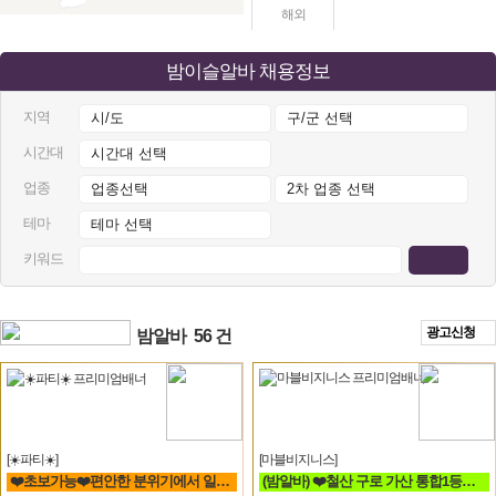
해외
밤이슬알바 채용정보
지역
시간대
업종
테마
키워드
광고신청
밤알바
56 건
[☀️파티☀️]
[마블비지니스]
❤️초보가능❤️편안한 분위기에서 일하실분❤️
(밤알바) ❤️철산 구로 가산 통합1등❤️신규모집❤️ 룸알바