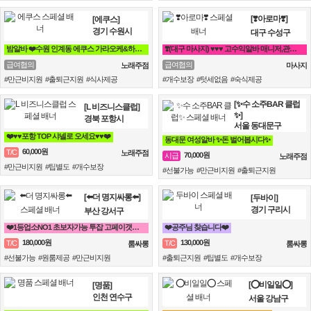
[❣️아로마❣️]
[에쿠스]
경기 수원시
대구 수성구
밤알바 ❤️수원 인계동 에쿠스 가라오케&하이퍼블릭❤️
❣️(대구 마사지) ♥♥♥ 고수익알바 매니저,관리사 급구 ♥♥♥❣️
급여협의
급여협의
노래주점
마사지
#만근비지원 #출퇴근지원 #식사제공
#개수보장 #텃세없음 #숙식제공
[✨수 소주BAR 클럽
[L 비즈니스클럽]
✨]
경북 포항시
서울 동대문구
❤️♥♥포항 TOP 샤넬로 오세요♥♥❤️
동대문 여성알바 ✨돈 벌어봅시다✨
60,000원
T/C
노래주점
70,000원
시급
노래주점
#만근비지원 #팁별도 #개수보장
#선불가능 #만근비지원 #출퇴근지원
[⬅️더 명지싸롱⬅️]
[두바이]
경기 구리시
부산 강서구
❤️1등업소NO1 초보자가능 투잡 고페이갯수보장❤️
❤️공주님 찾습니다❤️
180,000원
130,000원
T/C
T/C
룸싸롱
룸싸롱
#선불가능 #원룸제공 #만근비지원
#출퇴근지원 #팁별도 #개수보장
[⭕비일일⭕]
[명품]
인천 연수구
서울 강남구