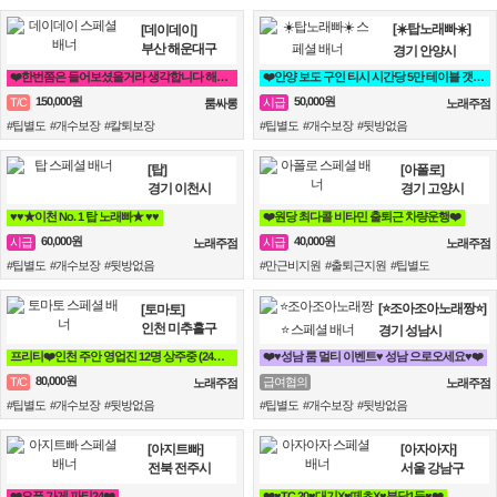
[☀️탑노래빠☀️]
[데이데이]
부산 해운대구
경기 안양시
❤️한번쯤은 들어보셨을거라 생각합니다 해운대 하면 퀄리티 입니다❤️
❤️안양 보도 구인 티시 시간당 5만 테이블 갯수 보장❤️
150,000원
50,000원
T/C
시급
룸싸롱
노래주점
#팁별도 #개수보장 #칼퇴보장
#팁별도 #개수보장 #뒷방없음
[탑]
[아폴로]
경기 이천시
경기 고양시
♥️♥️★이천 No. 1 탑 노래빠★ ♥️♥️
❤️원당 최다콜 비타민 출퇴근 차량운행❤️
60,000원
40,000원
시급
시급
노래주점
노래주점
#팁별도 #개수보장 #뒷방없음
#만근비지원 #출퇴근지원 #팁별도
[⭐조아조아노래짱⭐]
[토마토]
인천 미추홀구
경기 성남시
프리티❤️인천 주안 영업진 12명 상주중 (24시간 영업)❤️
❤️♥성남 룸 멀티 이벤트♥ 성남 으로오세요♥❤️
80,000원
T/C
급여협의
노래주점
노래주점
#팁별도 #개수보장 #뒷방없음
#팁별도 #개수보장 #뒷방없음
[아지트빠]
[아자아자]
전북 전주시
서울 강남구
❤️오픈 가게 파티24❤️
❤️♥TC 20♥대기X♥떼초X♥분당1등♥❤️