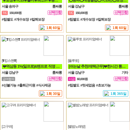
☀️보장☀️TC15☀️풀티☀️최소5T☀️송파방이잠실석촌☀️강남역삼☀️선릉
⭕송파⭕대형클럽⭕TC15만⭕보장⭕최소5개⭕송파⭕방이⭕잠실⭕석촌⭕강남⭕역삼⭕선릉⭕
서울 송파구
룸싸롱
서울 강남구
룸싸롱
선택안함
선택안함
T/C
150,000원
T/C
150,000원
일
일
#팁별도 #개수보장 #칼퇴보장
#팁별도 #개수보장 #칼퇴보장
1회 60일
1회 60일
[❣️킹스맨❣️]
[플루토]
❤️역삼동 1%(일프로)&텐프로 직영 강남 1등❤️ 강남 룸알바
[쉬는날 추천/재택근무]❤️한시간 통화시 64,800원❤️당일지급❤️영상통화
서울 강남구
룸싸롱
서울 강남구
기타
선택안함
선택안함
급여협의
시급
60,000원
일
일
#선불가능 #출퇴근지원 #식사제공
#팁별도 #텃세없음 #초보가능
1회 30일
1회 365일
[고구려]
[별밤노래방]