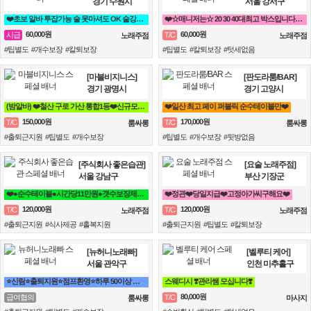
경기 수원시
서울 강서구
❤️초보 알바 투잡가능 술 못마셔도 OK 술강요X 안드셔도 됩니다.❤️
❤️☆매니저는☆ 20 30 40대최고 박스입니다^^❤️
60,000원
60,000원
시급
T/C
노래주점
노래주점
#팁별도 #개수보장 #칼퇴보장
#팁별도 #칼퇴보장 #텃세없음
[마블비지니스]
[판도라룸/BAR]
경기 광명시
경기 고양시
(밤알바) ❤️철산 구로 가산 통합1등❤️신규모집❤️ 룸알바
❤️일산 최고 페이 퍼블릭 순수테이블만❤️
150,000원
170,000원
T/C
T/C
룸싸롱
룸싸롱
#출퇴근지원 #팁별도 #개수보장
#팁별도 #개수보장 #뒷방없음
[주식회사 좋은습관]
[요술 노래주점]
서울 강남구
부산 기장군
❤️●순수테이블●시간당11만원●갯수보장제●❤️
❤️정관❤️당일지급❤️고정아가씨구해요❤️
120,000원
120,000원
T/C
T/C
노래주점
노래주점
#출퇴근지원 #식사제공 #홀복지원
#출퇴근지원 #팁별도 #칼퇴보장
[뉴허니노래빠]
[벨루티 케어]
서울 관악구
인천 미추홀구
⭐신림⭐출퇴지원⭐점프환영⭐하루 50이상 급전 가능
스웨디시 ❣️관리쌤 모십니다❣️
80,000원
급여협의
T/C
룸싸롱
마사지