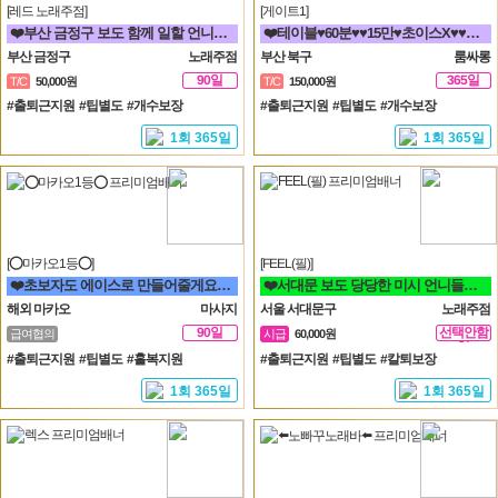
[레드 노래주점]
[게이트1]
❤️부산 금정구 보도 함께 일할 언니들 모집 노래방알바❤️
❤️테이블♥60분♥♥15만♥초이스X♥♥해운대서면연산동동래하단온천장룸빠룸싸롱❤️
부산 금정구
노래주점
부산 북구
룸싸롱
90일
365일
T/C
50,000원
T/C
150,000원
#출퇴근지원 #팁별도 #개수보장
#출퇴근지원 #팁별도 #개수보장
1회 365일
1회 365일
[⭕마카오1등⭕]
[FEEL(필)]
❤️초보자도 에이스로 만들어줄게요. 우리 가게 오면, 수입 부터 다릅니다.❤️
❤️서대문 보도 당당한 미시 언니들구함 초보 직장인 투잡 알바도 가능❤️
해외 마카오
마사지
서울 서대문구
노래주점
90일
선택안함
급여협의
시급
60,000원
일
#출퇴근지원 #팁별도 #홀복지원
#출퇴근지원 #팁별도 #칼퇴보장
1회 365일
1회 365일