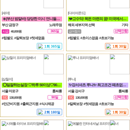
[새야]
[다이아몬드]
☀️(부산 밤알바) 당당한 미시 언니들 구함☀️ 노래방알바
❤️고수익! 목돈 마련의 꿈! 미국에서 이루세요❤️
부산 금정구
노래주점
해외 세부지역 선택
기타
365일
선택안함
시급
40,000원
급여협의
일
#팁별도 #칼퇴보장 #텃세없음
#팁별도 #초이스없음 #초보가능
1회 365일
1회 30일
[삼칠이]
[루나]
⭕일잘하는실장 ♡하루 50이상♡90분♡ 당일지급♡훈훈⭕
✨강서셔츠 루나✨ 최고조건 떼초없음! 케어보장! 60분 풀티13✨
서울 마포구
룸싸롱
서울 강서구
룸싸롱
90일
선택안함
T/C
130,000원
T/C
130,000원
일
#만근비지원 #출퇴근지원 #식사제공
#칼퇴보장 #텃세없음 #초보가능
2회 180일
1회 30일