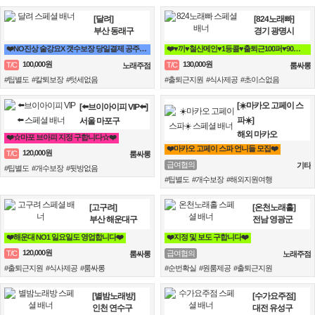
[달려]
[824노래빠]
부산 동래구
경기 광명시
❤️NO진상 술강요X 갯수보장 당일결제 공주님모집❤️
❤️♥끼♥철산메인♥1등콜♥출퇴근100퍼♥90분 13만♥때초X♥❤️
100,000원
130,000원
T/C
T/C
노래주점
룸싸롱
#팁별도 #칼퇴보장 #텃세없음
#출퇴근지원 #식사제공 #초이스없음
[☀️마카오 고페이 스
[⬅️브이아이피 VIP⬅️]
파☀️]
서울 마포구
해외 마카오
❤️☆마포 브아피 지정 구합니다☆❤️
❤️마카오 고페이 스파 언니들 모집❤️
120,000원
T/C
룸싸롱
급여협의
기타
#팁별도 #개수보장 #뒷방없음
#팁별도 #개수보장 #해외지원여행
[고구려]
[온천노래홀]
부산 해운대구
전남 영광군
❤️해운대 NO1 일요일도 영업합니다❤️
❤️지정 및 보도 구합니다❤️
120,000원
T/C
급여협의
룸싸롱
노래주점
#출퇴근지원 #식사제공 #룸싸롱
#순번확실 #원룸제공 #출퇴근지원
[별밤노래방]
[수가요주점]
인천 연수구
대전 유성구