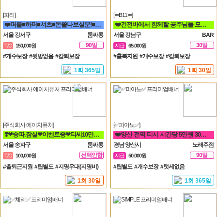
[파티]
[⬅️B11⬅️]
❤️퍼블■하퍼■셔츠■돈쭐나보실분!■술강요X■출퇴근맘대로■갯수보장❤️
❤️건전바에서 함께할 공주님들 모집합니다❤️
서울 강서구
룸싸롱
서울 강남구
BAR
90일
30일
T/C
150,000원
시급
65,000원
#개수보장 #뒷방없음 #칼퇴보장
#홀복지원 #개수보장 #칼퇴보장
1회 365일
1회 30일
[주식회사 에이치퓨처]
[✅피아노✅]
❣️❤송파.잠실❤이벤트중❤티씨10만❤평균10개❤❣️
❤️양산 전역 티시 시간당 5만원 30세 ~ 50세❤️
서울 송파구
룸싸롱
경남 양산시
노래주점
선택안함
90일
T/C
100,000원
시급
50,000원
일
#출퇴근지원 #팁별도 #지명우대(지명비)
#팁별도 #개수보장 #텃세없음
1회 30일
1회 365일