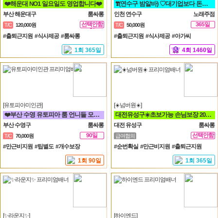
❤️해운대 NO1 일요일도 영업합니다❤️
❣️(연수구 밤알바) ♡대기업보다 돈더벌자 젊은실장♡❣️
부산 해운대구
룸싸롱
인천 연수구
노래주점
선택안함
365일
T/C
120,000원
T/C
50,000원
일
#출퇴근지원 #식사제공 #룸싸롱
#출퇴근지원 #식사제공 #아가씨
1회 365일
4회 1460일
[유토피아미인관]
[☀️넘버원☀️]
❤️부산 수영 유토피아 룸 언니들 모십니다^^❤️
대전유성구☀️초보가능 손님보장 20대30대가족모집☀️
부산 수영구
룸싸롱
대전 유성구
룸싸롱
90일
선택안함
T/C
70,000원
급여협의
일
#만근비지원 #팁별도 #개수보장
#순번확실 #만근비지원 #출퇴근지원
1회 90일
1회 365일
[✨라운지✨]
[하이엔드]