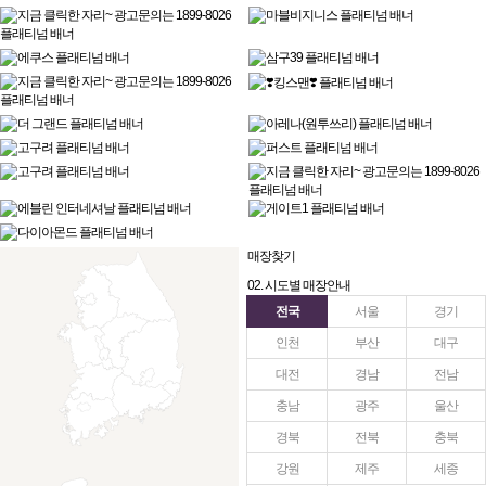
매장찾기
02. 시도별 매장안내
전국
서울
경기
인천
부산
대구
대전
경남
전남
충남
광주
울산
경북
전북
충북
강원
제주
세종