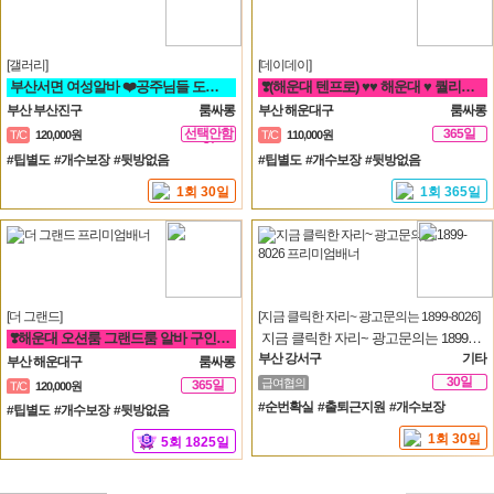
[갤러리]
[데이데이]
부산서면 여성알바 ❤️공주님들 도와주세요^^❤️
❣️(해운대 텐프로) ♥♥ 해운대 ♥ 퀄리티룸 알바 ♥ 룸빠 ♥1번 ♥♥❣️ 룸알바 쩜오
부산 부산진구
룸싸롱
부산 해운대구
룸싸롱
선택안함
365일
T/C
120,000원
T/C
110,000원
일
#팁별도 #개수보장 #뒷방없음
#팁별도 #개수보장 #뒷방없음
1회 30일
1회 365일
[더 그랜드]
[지금 클릭한 자리~ 광고문의는 1899-8026]
❣️해운대 오션룸 그랜드룸 알바 구인❣️면접비❣️만근비❣️소개비❣️마이킹❣️차비 지원❣️
지금 클릭한 자리~ 광고문의는 1899-8026
부산 강서구
기타
부산 해운대구
룸싸롱
30일
급여협의
365일
T/C
120,000원
#순번확실 #출퇴근지원 #개수보장
#팁별도 #개수보장 #뒷방없음
1회 30일
5회 1825일