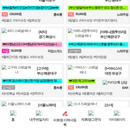
서울 마포구
부산 동래구
❤️■■필독■Tc인상■차비지원■꽁비지급■■❤️
(부산 밤알바)☀️부산 동래구 보도 참신한 언니들 모집 ☀️ 노래방알바
130,000원
50,000원
T/C
T/C
룸싸롱
노래주점
#팁별도 #개수보장 #칼퇴보장
#팁별도 #개수보장 #지명우대(지명비)
[씨티]
[아레나(원투쓰리)]
경기 화성시
부산 해운대구
❤️♥♥향남신도시♥♥향남대가♥♥자신있습니다♥♥❤️
♥️부산 해운대 파라다이스호텔 원투쓰리 클럽 영업진 구합니다♥️
50,000원
시급
급여협의
직업소개소
노래주점
#출퇴근지원 #팁별도 #개수보장
#팁별도 #칼퇴보장 #텃세없음
[고구려]
[✨어비스✨]
부산 해운대구
대전 유성구
❤️저희 업소에서 참신한 마담 실장(멤버) 영업진 구좌 사장님들을 모십니다❤️
❤️대전 최고의 bar❤️
130,000원
급여협의
T/C
룸싸롱
BAR
#순번확실 #텃세없음 #경력우대
#순번확실 #원룸제공 #출퇴근지원
[서울노래바]
[소녀]
서울 관악구
경기 안산시
❤️♥일욕심있는분~♥성실함과책임감으로 일합니다❤️
❤️루비안과 함께 할 반짝이 (관리사) 모집❤️
홈
내주변일자리
제휴/광고문의
마이페이지
비회원 이력서등
60,000원
110,000원
시급
T/C
노래주점
마사지
록
#팁별도 #칼퇴보장 #텃세없음
#팁별도 #개수보장 #칼퇴보장