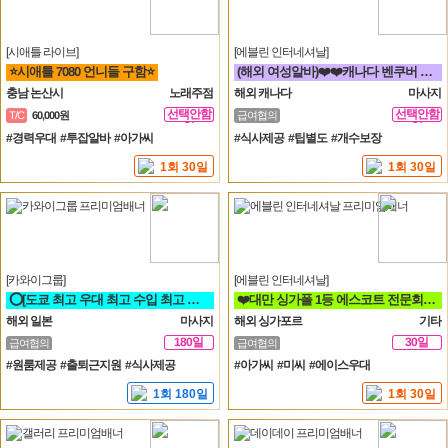
[시애틀 라이브]
[에블린 인터네셔날]
⭐시애틀 7080 언니들 구함⭐
(해외 여성알바)❤️❤️캐나다 벤쿠버 VIP 비지니스 고수익 가능!❤️❤️
충남 논산시
노래주점
해외 캐나다
마사지
선택안함
선택안함
T/C
60,000원
급여협의
일
일
#경력우대 #투잡알바 #아가씨
#식사제공 #팁별도 #개수보장
1회 30일
1회 30일
[카와이그룹]
[에블린 인터네셔날]
⭕[도쿄 최고 우대 최고 수입 최고 안전 보장]⭕ 해외 일본 유흥알바
❤️대만 싱가폴 1등 에스코트 전문회사❤️
해외 일본
마사지
해외 싱가포르
기타
180일
30일
급여협의
급여협의
#원룸제공 #출퇴근지원 #식사제공
#아가씨 #미씨 #에이스우대
1회 180일
1회 30일