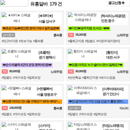
광고신청
유흥알바
179 건
[☀️파티☀️]
[럭셔리노래광장]
인천 중구
서울 강서구
❤️초보가능❤️편안한 분위기에서 일하실분❤️
❤️가인❤️공주처럼 모셔요~ ❤️❤️
55,000원
급여협의
T/C
룸싸롱
노래주점
#만근비지원 #초보가능 #룸싸롱
#출퇴근지원 #팁별도 #지명우대(지명비)
[초콜릿]
[황진이]
경기 평택시
대전 서구
❤️순수퍼블릭 8군데 운영 평택 8만원❤️
❤️요즘 아직도 누가 술마시면서 일해요?❤️
80,000원
60,000원
T/C
T/C
노래주점
노래주점
#팁별도 #개수보장 #칼퇴보장
#순번확실 #출퇴근지원 #초이스없음
[⭐돈텔빠⭐]
[이루리테라피]
경기 안산시
서울 영등포구
❤️신촌 여의도 언니들 구해요^^ 20대~40대^^ 착한 언니들 에이스 환영❤️
❤️긴 급 마사지 구인 긴급 긴급 !!! 출장 관리사 구인❤️
140,000원
T/C
급여협의
룸싸롱
마사지
#팁별도 #개수보장 #칼퇴보장
#팁별도 #개수보장 #칼퇴보장
[스카이]
[타임노래뱅크]