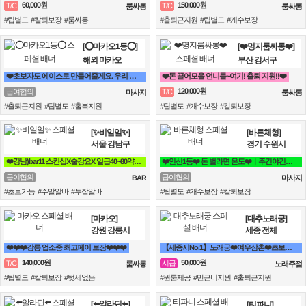
60,000원
150,000원
T/C
T/C
룸싸롱
룸싸롱
#팁별도 #칼퇴보장 #룸싸롱
#출퇴근지원 #팁별도 #개수보장
[⭕마카오1등⭕]
[❤️명지룸싸롱❤️]
해외 마카오
부산 강서구
❤️초보자도 에이스로 만들어줄게요. 우리 가게 오면, 수입 부터 다릅니다.❤️
❤️돈 끌어모을 언니들~여기! 출퇴 지원!!❤️
120,000원
급여협의
T/C
마사지
룸싸롱
#출퇴근지원 #팁별도 #홀복지원
#팁별도 #개수보장 #칼퇴보장
[✨비일일✨]
[바른체형]
서울 강남구
경기 수원시
❤️강남)bar11 스킨십X술강요X 일급40~80약속 토킹바 꿀알바❤️
❤️안산1등❤️ 돈 벌라면 온도❤️ㅣ주간야간ㅣ자유근무ㅣ알바 대환영
급여협의
급여협의
BAR
마사지
#초보가능 #주말알바 #투잡알바
#팁별도 #개수보장 #칼퇴보장
[마카오]
[대추노래궁]
강원 강릉시
세종 전체
❤️❤️❤️강릉 업소중 최고페이 보장❤️❤️❤️
【세종시No.1】노래궁❤️여우삼촌❤️초보환영❤️가족분위기❤️365일출근
140,000원
50,000원
T/C
시급
룸싸롱
노래주점
#팁별도 #칼퇴보장 #텃세없음
#원룸제공 #만근비지원 #출퇴근지원
[⬅️알라딘⬅️]
[티파니]