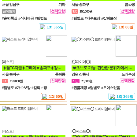
서울 강남구
기타
서울 송파구
룸싸롱
선택안함
선택안함
급여협의
T/C
150,000원
일
일
#순번확실 #식사제공 #팁별도
#팁별도 #개수보장 #칼퇴보장
1회 365일
1회 60일
[퍼스트]
[⭕다이아⭕]
☀️풀TC지급☀️고페이☀️송파구☀️강남구☀️분당☀️가락동☀️역삼동☀️논현동☀️강동구☀️
❤️초보도 가능, 편안한 분위기에서 함께 일할분 찾습니다❤️
서울 송파구
룸싸롱
강원 강릉시
노래주점
선택안함
선택안함
T/C
150,000원
시급
70,000원
일
일
#팁별도 #개수보장 #칼퇴보장
#원룸제공 #팁별도 #초이스없음
1회 60일
1회 365일
[퍼스트]
[⭕퍼스트⭕]