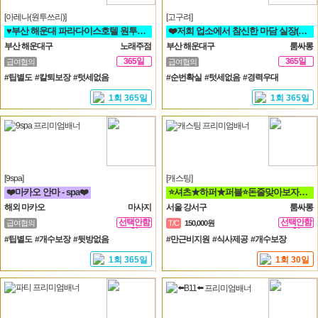
[아레나(원투쓰리)]
[고구려]
♥️부산 해운대 파라다이스호텔 원투쓰리 클럽 영업진 구합니다♥️
❤️저희 업소에서 참신한 마담 실장(멤버) 영업진 구좌 사장님들을 모십니다❤️
부산 해운대구
노래주점
부산 해운대구
룸싸롱
365일
365일
급여협의
급여협의
#팁별도 #칼퇴보장 #텃세없음
#순번확실 #텃세없음 #경력우대
1회 365일
1회 365일
[9spa]
[캐스팅]
❤️마카오 안마 - spa❤️
⭐셔츠★하퍼★퍼블⭐돈줄맞아보자★갯수보장★술강요NO★출퇴근자유⭐
해외 마카오
마사지
서울 강서구
룸싸롱
선택안함
선택안함
급여협의
T/C
150,000원
일
일
#팁별도 #개수보장 #뒷방없음
#만근비지원 #식사제공 #개수보장
1회 365일
1회 30일