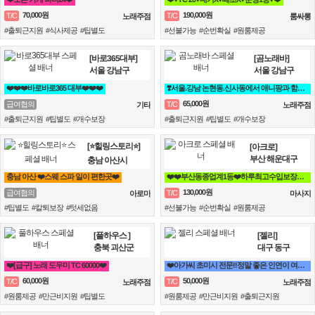
70,000원
190,000원
T/C
T/C
노래주점
룸싸롱
#출퇴근지원 #식사제공 #팁별도
#선불가능 #순번확실 #원룸제공
[바로365대부]
[곰노래바]
서울 강남구
서울 강남구
❤️❤️❤️바로바로365 대부❤️❤️❤️
❣️서울.강남 논현동.신사동에서 애니팡과 함께할 가족모집❣️
65,000원
급여협의
T/C
기타
노래주점
#출퇴근지원 #팁별도 #개수보장
#출퇴근지원 #팁별도 #개수보장
[⭐힐링스토리⭐]
[아크로]
부산 해운대구
충남 아산시
충남 아산 ❤️스웨 스파 일이 편한곳❤️
❤️❤️부산동종업계1등❤️하루최고수입보장❤️❤️
130,000원
급여협의
T/C
아로마
마사지
#팁별도 #칼퇴보장 #텃세없음
#선불가능 #순번확실 #원룸제공
[풀하우스 ]
[젤리]
충북 괴산군
대구 동구
❤️[급구] 노래 도우미 TC 60000❤️
❤️아가씨 초미시 전문!!정말 좋은 인연이 여기 있어용!!❤️
60,000원
50,000원
T/C
T/C
노래주점
노래주점
#원룸제공 #만근비지원 #팁별도
#원룸제공 #만근비지원 #출퇴근지원