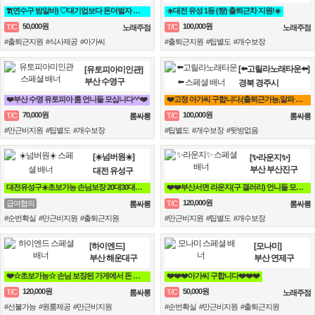
❣️(연수구 밤알바) ♡대기업보다 돈더벌자 젊은실장♡❣️
☀️대전 유성 1등 (짱) 출퇴근차 지원!☀️
50,000원
100,000원
T/C
T/C
노래주점
노래주점
#출퇴근지원 #식사제공 #아가씨
#출퇴근지원 #팁별도 #개수보장
[⬅️고릴라노래타운⬅️]
[유토피아미인관]
부산 수영구
경북 경주시
❤️부산 수영 유토피아 룸 언니들 모십니다^^❤️
❤️고정 아가씨 구합니다.(출퇴근가능,알파 인근 지역 퇴근시 퇴근지원 숙박지원~^^❤️
70,000원
100,000원
T/C
T/C
룸싸롱
룸싸롱
#만근비지원 #팁별도 #개수보장
#팁별도 #개수보장 #뒷방없음
[☀️넘버원☀️]
[✨라운지✨]
부산 부산진구
대전 유성구
대전유성구☀️초보가능 손님보장 20대30대가족모집☀️
❤️❤️부산서면 라운지(구 갤러리) 언니들 모십니다❤️❤️
120,000원
급여협의
T/C
룸싸롱
룸싸롱
#순번확실 #만근비지원 #출퇴근지원
#만근비지원 #팁별도 #개수보장
[하이엔드]
[모나미]
부산 해운대구
부산 연제구
❤️☆초보가능☆ 손님 보장된 가게에서 돈 버시는데만 집중하세요!!❤️
❤️❤️❤️아가씨 구합니다❤️❤️❤️
120,000원
50,000원
T/C
T/C
룸싸롱
노래주점
#선불가능 #원룸제공 #만근비지원
#순번확실 #만근비지원 #출퇴근지원