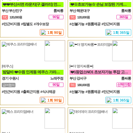
❤️❤️부산서면 라운지(구 갤러리) 언니들 모십니다❤️❤️
❤️☆초보가능☆ 손님 보장된 가게에서 돈 버시는데만 집중하세요!!❤️
부산 부산진구
룸싸롱
부산 해운대구
룸싸롱
90일
365일
T/C
120,000원
T/C
120,000원
#만근비지원 #팁별도 #개수보장
#선불가능 #원룸제공 #만근비지원
1회 90일
1회 365일
[에쿠스]
[⬅️더 명지싸롱⬅️]
밤알바 ❤️수원 인계동 에쿠스 가라오케&하이퍼블릭❤️
❤️1등업소NO1 초보자가능 투잡 고페이갯수보장❤️
경기 수원시
노래주점
부산 강서구
룸싸롱
90일
선택안함
급여협의
T/C
180,000원
일
#만근비지원 #출퇴근지원 #식사제공
#선불가능 #원룸제공 #만근비지원
1회 90일
1회 365일