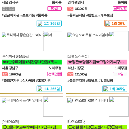
서울 강서구
룸싸롱
경기 광명시
룸싸롱
90일
선택안함
급여협의
T/C
150,000원
일
#만근비지원 #초보가능 #룸싸롱
#출퇴근지원 #팁별도 #개수보장
1회 365일
1회 30일
[주식회사 좋은습관]
[요술 노래주점]
❤️●순수테이블●시간당11만원●갯수보장제●❤️
❤️정관❤️당일지급❤️고정아가씨구해요❤️
서울 강남구
노래주점
부산 기장군
노래주점
선택안함
90일
T/C
120,000원
T/C
120,000원
일
#출퇴근지원 #식사제공 #홀복지원
#출퇴근지원 #팁별도 #칼퇴보장
1회 365일
1회 365일
[더베이스파]
[⭕퍼스트⭕]
⭕고품격♥고수익♥매니저♥급구♥강남구♥삼성동♥선릉⭕
⭕편한 룸지정⭕고퀄리티乃⭕송파구⭕방이동⭕잠실⭕석촌동⭕강남구⭕서초구⭕논현동