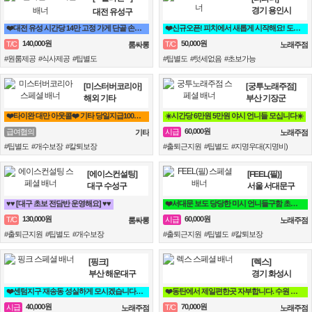
경기 용인시
대전 유성구
❤️대전 유성 시간당 14만 고정 가게 단골 손님 위주 / 고급 손님 많음 / 고수익 보장❤️
❤️신규오픈! 피치에서 새롭게 시작해요! 도와주세요!❤️
140,000원
50,000원
T/C
T/C
룸싸롱
노래주점
#원룸제공 #식사제공 #팁별도
#팁별도 #텃세없음 #초보가능
[미스터버코리아]
[궁투노래주점]
해외 기타
부산 기장군
❤️타이완 대만 아웃콜❤️ 기타 당일지급100% 해외
☀️시간당 6만원 5만원 야시 언니들 모십니다☀️
60,000원
급여협의
시급
기타
노래주점
#팁별도 #개수보장 #칼퇴보장
#출퇴근지원 #팁별도 #지명우대(지명비)
[에이스컨설팅]
[FEEL(필)]
대구 수성구
서울 서대문구
♥️♥️ [대구 초보 전담반 운영해요] ♥️♥️
❤️서대문 보도 당당한 미시 언니들구함 초보 직장인 투잡 알바도 가능❤️
130,000원
60,000원
T/C
시급
룸싸롱
노래주점
#출퇴근지원 #팁별도 #개수보장
#출퇴근지원 #팁별도 #칼퇴보장
[핑크]
[렉스]
부산 해운대구
경기 화성시
❤️센텀지구 재송동 성실하게 모시겠습니다^^ 30대~50대 시급 4만❤️
❤️동탄에서 제일편한곳 자부합니다. 수원 용인 병점 동탄 오산❤️
40,000원
70,000원
시급
T/C
노래주점
노래주점