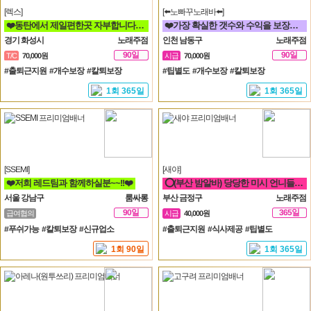
[렉스]
[⬅️노빠꾸노래바⬅️]
❤️동탄에서 제일편한곳 자부합니다. 수원 용인 병점 동탄 오산❤️
❤️가장 확실한 갯수와 수익을 보장합니다. 60분 7만원 지급!❤️
경기 화성시
노래주점
인천 남동구
노래주점
90일
90일
T/C
70,000원
시급
70,000원
#출퇴근지원 #개수보장 #칼퇴보장
#팁별도 #개수보장 #칼퇴보장
1회 365일
1회 365일
[SSEMI]
[새야]
❤️저희 레드팀과 함께하실분~~!!❤️
⭕(부산 밤알바) 당당한 미시 언니들 구함⭕ 노래방알바 도우미
서울 강남구
룸싸롱
부산 금정구
노래주점
90일
365일
급여협의
시급
40,000원
#푸쉬가능 #칼퇴보장 #신규업소
#출퇴근지원 #식사제공 #팁별도
1회 90일
1회 365일