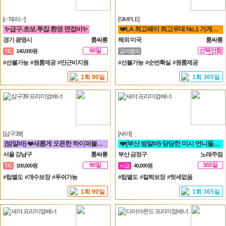
[✅체리✅]
[SIMPLE]
✨급구.초보.투잡.환영 면접비✨
❤️LA 최고페이 최고우대 No.1 가게에서 직원 모집합니다❤️
경기 광명시
룸싸롱
해외 미국
룸싸롱
90일
선택안함
T/C
140,000원
급여협의
일
#선불가능 #원룸제공 #만근비지원
#선불가능 #순번확실 #원룸제공
1회 90일
1회 365일
[삼구39]
[새야]
(밤알바) ❤️새롭게 오픈한 하이퍼블릭 샤이니 입니다!!!❤️
❤️(부산 밤알바) 당당한 미시 언니들 구함❤️동래 노래방알바
서울 강남구
룸싸롱
부산 금정구
노래주점
90일
365일
T/C
100,000원
시급
40,000원
#팁별도 #개수보장 #푸쉬가능
#팁별도 #칼퇴보장 #텃세없음
1회 90일
1회 365일