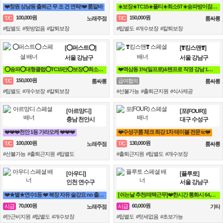
❤️창원 상남동 출퇴근 무 조 건 연락!❤️ 룸알바
☀️보장☀️TC15☀️풀티☀️최소5T☀️송파방이잠실석촌☀️강남역삼☀️선릉
100,000원
150,000원
T/C
T/C
노래주점
룸싸롱
#팁별도 #뒷방없음 #칼퇴보장
#팁별도 #개수보장 #칼퇴보장
[⭕퍼스트⭕]
[❣️킹스맨❣️]
서울 강남구
서울 강남구
⭕송파⭕대형클럽⭕TC15만⭕보장⭕최소5개⭕송파⭕방이⭕잠실⭕석촌⭕강남⭕역삼⭕선릉⭕
❤️역삼동 1%(일프로)&텐프로 직영 강남 1등❤️ 강남 룸알바
150,000원
T/C
급여협의
룸싸롱
룸싸롱
#팁별도 #개수보장 #칼퇴보장
#선불가능 #출퇴근지원 #식사제공
[아르망디]
[포(FOUR)]
충남 천안시
대구 수성구
❤️❤️❤️천안 1등 가라오케 ❤️❤️❤️
❤️수성구룸 체크 최강 1차 테이블 전문 tc❤️
100,000원
130,000원
T/C
T/C
노래주점
룸싸롱
#선불가능 #출퇴근지원 #팁별도
#출퇴근지원 #팁별도 #개수보장
[아우디]
[플루토]
인천 연수구
서울 강남구
❤️★별★연수1등 ❤️ 복장 자유 술강요 no 출퇴근 가능❤️
[쉬는날 추천/재택근무]❤️한시간 통화시 64,800원❤️당일지급❤️영상통화
70,000원
60,000원
시급
시급
노래주점
기타
#만근비지원 #팁별도 #개수보장
#팁별도 #텃세없음 #초보가능