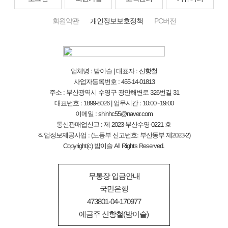
회원약관
개인정보보호정책
PC버전
업체명 : 밤이슬 | 대표자 : 신항철
사업자등록번호 : 455-14-01813
주소 : 부산광역시 수영구 광안해변로 326번길 31
대표번호 : 1899-8026 | 업무시간 : 10:00~19:00
이메일 : shinhc55@naver.com
통신판매업신고 : 제 2023-부산수영-0221 호
직업정보제공사업 : (노동부 신고번호: 부산동부 제2023-2)
Copyright(c) 밤이슬 All Rights Reserved.
무통장 입금안내
국민은행
473801-04-170977
예금주 신항철(밤이슬)