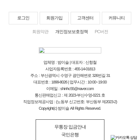
로그인
회원가입
고객센터
커뮤니티
회원약관
개인정보보호정책
PC버전
업체명 : 밤이슬 | 대표자 : 신항철
사업자등록번호 : 455-14-01813
주소 : 부산광역시 수영구 광안해변로 326번길 31
대표번호 : 1899-8026 | 업무시간 : 10:00~19:00
이메일 : shinhc55@naver.com
통신판매업신고 : 제 2023-부산수영-0221 호
직업정보제공사업 : (노동부 신고번호: 부산동부 제2023-2)
Copyright(c) 밤이슬 All Rights Reserved.
무통장 입금안내
국민은행