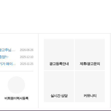
여성인재정보 이력서 등록시 유료광고주님께 인재정보 문자갑니다!
2026-06-26
증정!✨
2025-12-10
(챗gpt) 요즘 유흥업소 아가씨 구하기가 왜이리 힘들까요? 원인이 무엇이 잇을까요?
광고등록안내
제휴/광고문의
2025-11-25
실시간 상담
커뮤니티
비회원이력서등록