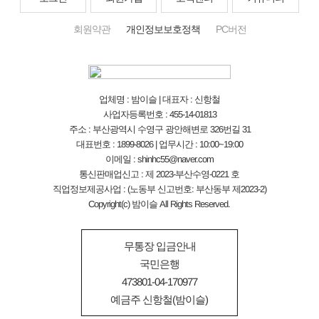
회원약관
개인정보보호정책
PC버전
업체명 : 밤이슬 | 대표자 : 신항철
사업자등록번호 : 455-14-01813
주소 : 부산광역시 수영구 광안해변로 326번길 31
대표번호 : 1899-8026 | 업무시간 : 10:00~19:00
이메일 : shinhc55@naver.com
통신판매업신고 : 제 2023-부산수영-0221 호
직업정보제공사업 : (노동부 신고번호: 부산동부 제2023-2)
Copyright(c) 밤이슬 All Rights Reserved.
무통장 입금안내
국민은행
473801-04-170977
예금주 신항철(밤이슬)