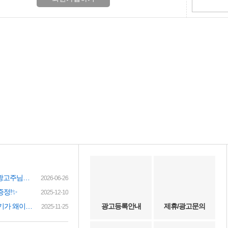
여성인재정보 이력서 등록시 유료광고주님께 인재정보 문자갑니다!
2026-06-26
증정!✨
2025-12-10
(챗gpt) 요즘 유흥업소 아가씨 구하기가 왜이리 힘들까요? 원인이 무엇이 잇을까요?
광고등록안내
제휴/광고문의
2025-11-25