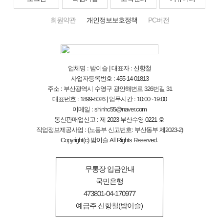
회원약관
개인정보보호정책
PC버전
업체명 : 밤이슬 | 대표자 : 신항철
사업자등록번호 : 455-14-01813
주소 : 부산광역시 수영구 광안해변로 326번길 31
대표번호 : 1899-8026 | 업무시간 : 10:00~19:00
이메일 : shinhc55@naver.com
통신판매업신고 : 제 2023-부산수영-0221 호
직업정보제공사업 : (노동부 신고번호: 부산동부 제2023-2)
Copyright(c) 밤이슬 All Rights Reserved.
무통장 입금안내
국민은행
473801-04-170977
예금주 신항철(밤이슬)