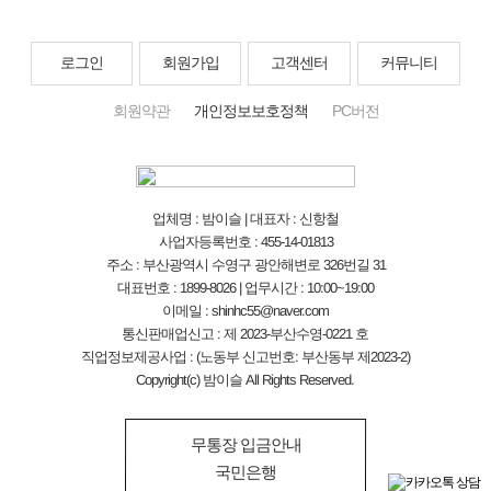
로그인
회원가입
고객센터
커뮤니티
회원약관
개인정보보호정책
PC버전
업체명 : 밤이슬 | 대표자 : 신항철
사업자등록번호 : 455-14-01813
주소 : 부산광역시 수영구 광안해변로 326번길 31
대표번호 : 1899-8026 | 업무시간 : 10:00~19:00
이메일 : shinhc55@naver.com
통신판매업신고 : 제 2023-부산수영-0221 호
직업정보제공사업 : (노동부 신고번호: 부산동부 제2023-2)
Copyright(c) 밤이슬 All Rights Reserved.
무통장 입금안내
국민은행