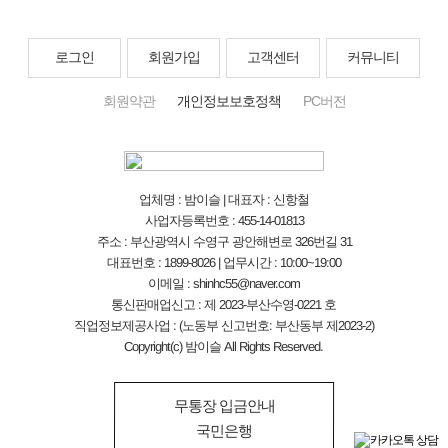
로그인
회원가입
고객센터
커뮤니티
회원약관
개인정보보호정책
PC버전
업체명 : 밤이슬 | 대표자 : 신항철
사업자등록번호 : 455-14-01813
주소 : 부산광역시 수영구 광안해변로 326번길 31
대표번호 : 1899-8026 | 업무시간 : 10:00~19:00
이메일 : shinhc55@naver.com
통신판매업신고 : 제 2023-부산수영-0221 호
직업정보제공사업 : (노동부 신고번호: 부산동부 제2023-2)
Copyright(c) 밤이슬 All Rights Reserved.
무통장 입금안내
국민은행