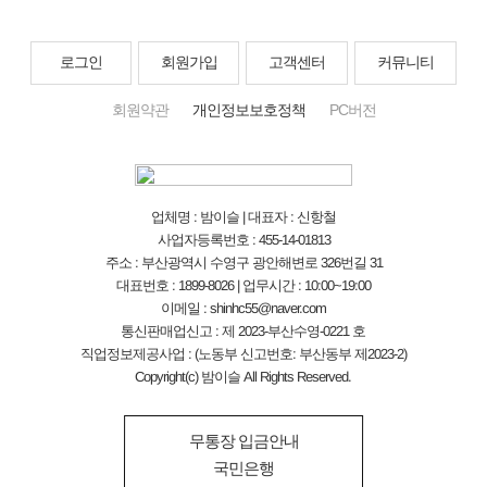
로그인
회원가입
고객센터
커뮤니티
회원약관
개인정보보호정책
PC버전
업체명 : 밤이슬 | 대표자 : 신항철
사업자등록번호 : 455-14-01813
주소 : 부산광역시 수영구 광안해변로 326번길 31
대표번호 : 1899-8026 | 업무시간 : 10:00~19:00
이메일 : shinhc55@naver.com
통신판매업신고 : 제 2023-부산수영-0221 호
직업정보제공사업 : (노동부 신고번호: 부산동부 제2023-2)
Copyright(c) 밤이슬 All Rights Reserved.
무통장 입금안내
국민은행