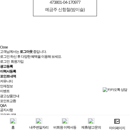
473801-04-170977
예금주 신항철(밤이슬)
Close
고객님께서는
로그아웃
중입니다.
로그인 하신 후 다양한 혜택을 이용해 보세요.
로그인
회원가입
광고등록
이력서등록
포인트내역
커뮤니티
인재정보
이벤트
광고상품안내
포인트교환
Q&A
공지사항
포인트내역
제휴/광고문의
실시간상담
홈
내주변일자리
비회원 이력서등
제휴/광고문의
마이페이지
최근 본 광고
전체보기