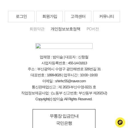
로그인
회원가입
고객센터
커뮤니티
회원약관
개인정보보호정책
PC버전
업체명 : 밤이슬 | 대표자 : 신항철
사업자등록번호 : 455-14-01813
주소 : 부산광역시 수영구 광안해변로 326번길 31
대표번호 : 1899-8026 | 업무시간 : 10:00~19:00
이메일 : shinhc55@naver.com
통신판매업신고 : 제 2023-부산수영-0221 호
직업정보제공사업 : (노동부 신고번호: 부산동부 제2023-2)
Copyright(c) 밤이슬 All Rights Reserved.
무통장 입금안내
국민은행