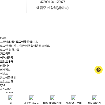
473801-04-170977
예금주 신항철(밤이슬)
Close
고객님께서는
로그아웃
중입니다.
로그인 하신 후 다양한 혜택을 이용해 보세요.
로그인
회원가입
광고등록
이력서등록
포인트내역
커뮤니티
인재정보
이벤트
광고상품안내
포인트교환
Q&A
공지사항
포인트내역
제휴/광고문의
실시간상담
홈
내주변일자리
비회원 이력서등
제휴/광고문의
마이페이지
최근 본 광고
전체보기