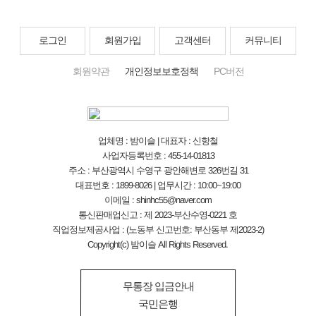
로그인
회원가입
고객센터
커뮤니티
회원약관
개인정보보호정책
PC버전
업체명 : 밤이슬 | 대표자 : 신항철
사업자등록번호 : 455-14-01813
주소 : 부산광역시 수영구 광안해변로 326번길 31
대표번호 : 1899-8026 | 업무시간 : 10:00~19:00
이메일 : shinhc55@naver.com
통신판매업신고 : 제 2023-부산수영-0221 호
직업정보제공사업 : (노동부 신고번호: 부산동부 제2023-2)
Copyright(c) 밤이슬 All Rights Reserved.
무통장 입금안내
국민은행