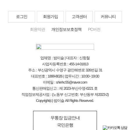
로그인
회원가입
고객센터
커뮤니티
회원약관
개인정보보호정책
PC버전
업체명 : 밤이슬 | 대표자 : 신항철
사업자등록번호 : 455-14-01813
주소 : 부산광역시 수영구 광안해변로 326번길 31
대표번호 : 1899-8026 | 업무시간 : 10:00~19:00
이메일 : shinhc55@naver.com
통신판매업신고 : 제 2023-부산수영-0221 호
직업정보제공사업 : (노동부 신고번호: 부산동부 제2023-2)
Copyright(c) 밤이슬 All Rights Reserved.
무통장 입금안내
국민은행