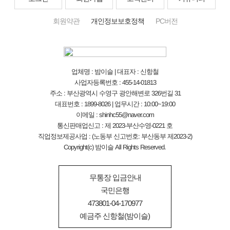
회원약관
개인정보보호정책
PC버전
업체명 : 밤이슬 | 대표자 : 신항철
사업자등록번호 : 455-14-01813
주소 : 부산광역시 수영구 광안해변로 326번길 31
대표번호 : 1899-8026 | 업무시간 : 10:00~19:00
이메일 : shinhc55@naver.com
통신판매업신고 : 제 2023-부산수영-0221 호
직업정보제공사업 : (노동부 신고번호: 부산동부 제2023-2)
Copyright(c) 밤이슬 All Rights Reserved.
무통장 입금안내
국민은행
473801-04-170977
예금주 신항철(밤이슬)