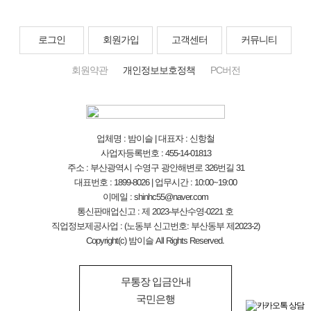
로그인
회원가입
고객센터
커뮤니티
회원약관
개인정보보호정책
PC버전
업체명 : 밤이슬 | 대표자 : 신항철
사업자등록번호 : 455-14-01813
주소 : 부산광역시 수영구 광안해변로 326번길 31
대표번호 : 1899-8026 | 업무시간 : 10:00~19:00
이메일 : shinhc55@naver.com
통신판매업신고 : 제 2023-부산수영-0221 호
직업정보제공사업 : (노동부 신고번호: 부산동부 제2023-2)
Copyright(c) 밤이슬 All Rights Reserved.
무통장 입금안내
국민은행