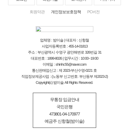
회원약관
개인정보보호정책
PC버전
업체명 : 밤이슬 | 대표자 : 신항철
사업자등록번호 : 455-14-01813
주소 : 부산광역시 수영구 광안해변로 326번길 31
대표번호 : 1899-8026 | 업무시간 : 10:00~19:00
이메일 : shinhc55@naver.com
통신판매업신고 : 제 2023-부산수영-0221 호
직업정보제공사업 : (노동부 신고번호: 부산동부 제2023-2)
Copyright(c) 밤이슬 All Rights Reserved.
무통장 입금안내
국민은행
473801-04-170977
예금주 신항철(밤이슬)