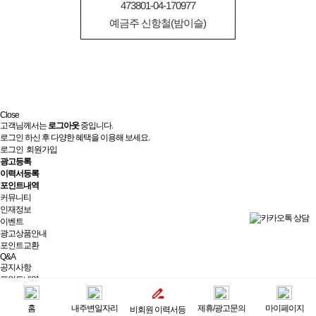
473801-04-170977
예금주 신항철(밤이슬)
Close
고객님께서는
로그아웃
중입니다.
로그인 하신 후 다양한 혜택을 이용해 보세요.
로그인
회원가입
광고등록
이력서등록
포인트내역
커뮤니티
인재정보
이벤트
광고상품안내
포인트교환
Q&A
공지사항
포인트내역
제휴/광고문의
실시간상담
홈
내주변일자리
제휴/광고문의
마이페이지
비회원 이력서등
최근 본 광고
전체보기