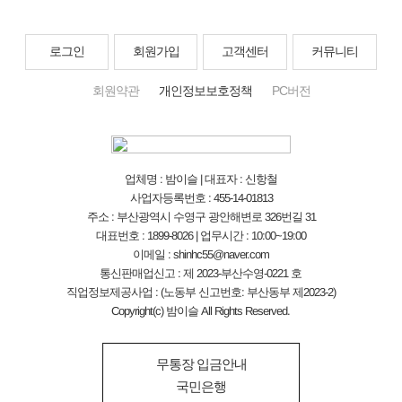
로그인
회원가입
고객센터
커뮤니티
회원약관
개인정보보호정책
PC버전
업체명 : 밤이슬 | 대표자 : 신항철
사업자등록번호 : 455-14-01813
주소 : 부산광역시 수영구 광안해변로 326번길 31
대표번호 : 1899-8026 | 업무시간 : 10:00~19:00
이메일 : shinhc55@naver.com
통신판매업신고 : 제 2023-부산수영-0221 호
직업정보제공사업 : (노동부 신고번호: 부산동부 제2023-2)
Copyright(c) 밤이슬 All Rights Reserved.
무통장 입금안내
국민은행