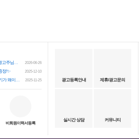
여성인재정보 이력서 등록시 유료광고주님께 인재정보 문자갑니다!
2026-06-26
증정!✨
2025-12-10
(챗gpt) 요즘 유흥업소 아가씨 구하기가 왜이리 힘들까요? 원인이 무엇이 잇을까요?
광고등록안내
제휴/광고문의
2025-11-25
실시간 상담
커뮤니티
비회원이력서등록