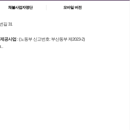
채불사업자명단
모바일 버전
번길 31
제공사업
: (노동부 신고번호: 부산동부 제2023-2)
..