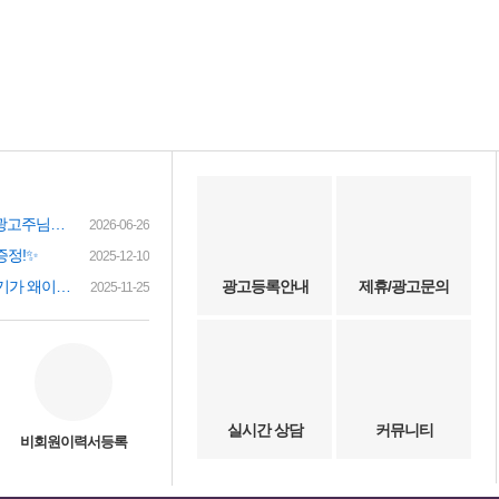
여성인재정보 이력서 등록시 유료광고주님께 인재정보 문자갑니다!
2026-06-26
증정!✨
2025-12-10
(챗gpt) 요즘 유흥업소 아가씨 구하기가 왜이리 힘들까요? 원인이 무엇이 잇을까요?
광고등록안내
제휴/광고문의
2025-11-25
실시간 상담
커뮤니티
비회원이력서등록