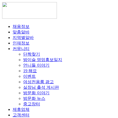
채용정보
맞춤알바
지역별알바
인재정보
커뮤니티
단짝찾기
밤이슬 영업홍보일지
언니들 이야기
19 해요
이벤트
여성전용룸 광고
실장님 출석 게시판
밤문화 이야기
밤문화 뉴스
중고장터
제휴업체
고객센터