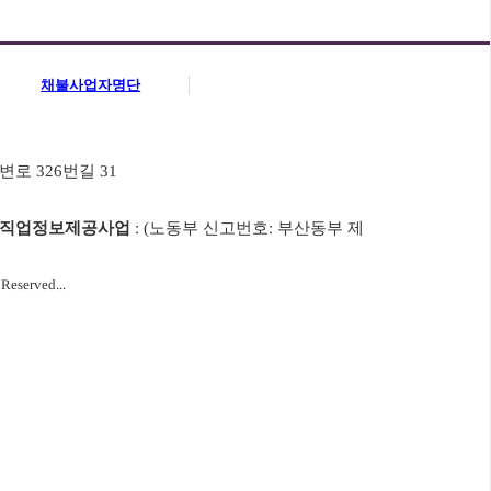
채불사업자명단
변로 326번길 31
직업정보제공사업
: (노동부 신고번호: 부산동부 제
eserved...