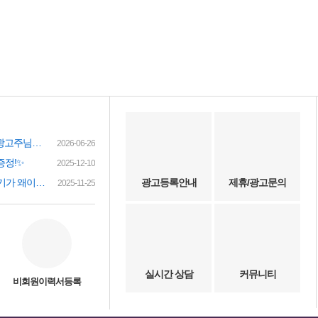
여성인재정보 이력서 등록시 유료광고주님께 인재정보 문자갑니다!
2026-06-26
증정!✨
2025-12-10
(챗gpt) 요즘 유흥업소 아가씨 구하기가 왜이리 힘들까요? 원인이 무엇이 잇을까요?
광고등록안내
제휴/광고문의
2025-11-25
실시간 상담
커뮤니티
비회원이력서등록