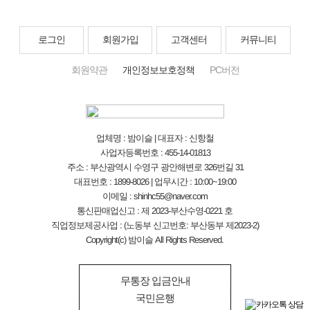
로그인
회원가입
고객센터
커뮤니티
회원약관
개인정보보호정책
PC버전
업체명 : 밤이슬 | 대표자 : 신항철
사업자등록번호 : 455-14-01813
주소 : 부산광역시 수영구 광안해변로 326번길 31
대표번호 : 1899-8026 | 업무시간 : 10:00~19:00
이메일 : shinhc55@naver.com
통신판매업신고 : 제 2023-부산수영-0221 호
직업정보제공사업 : (노동부 신고번호: 부산동부 제2023-2)
Copyright(c) 밤이슬 All Rights Reserved.
무통장 입금안내
국민은행