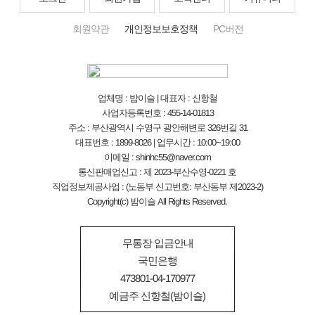
회원약관
개인정보보호정책
PC버전
업체명 : 밤이슬 | 대표자 : 신항철
사업자등록번호 : 455-14-01813
주소 : 부산광역시 수영구 광안해변로 326번길 31
대표번호 : 1899-8026 | 업무시간 : 10:00~19:00
이메일 : shinhc55@naver.com
통신판매업신고 : 제 2023-부산수영-0221 호
직업정보제공사업 : (노동부 신고번호: 부산동부 제2023-2)
Copyright(c) 밤이슬 All Rights Reserved.
무통장 입금안내
국민은행
473801-04-170977
예금주 신항철(밤이슬)