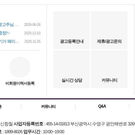
여성인재정보 이력서 등록시 유료광고주님께 인재정보 문자갑니다!
2026-06-26
증정!✨
2025-12-10
(챗gpt) 요즘 유흥업소 아가씨 구하기가 왜이리 힘들까요? 원인이 무엇이 잇을까요?
광고등록안내
제휴/광고문의
2025-11-25
실시간 상담
커뮤니티
비회원이력서등록
Q&A
관
커뮤니티
: 신항철
사업자등록번호
: 455-14-01813 부산광역시 수영구 광안해변로 326
호
: 1899-8026
업무시간
: 10:00~19:00