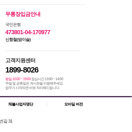
무통장입금안내
국민은행
473801-04-170977
신항철(밤이슬)
고객지원센터
1899-8026
평일 10:00 ~ 19:00
점심시간 13:00 ~ 14:00
주말 및 공휴일은 게시판을 이용해주세요.
업무가 시작되면 바로 처리해드립니다.
채불사업자명단
모바일 버전
번길 31