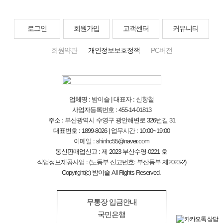
로그인
회원가입
고객센터
커뮤니티
회원약관
개인정보보호정책
PC버전
업체명 : 밤이슬 | 대표자 : 신항철
사업자등록번호 : 455-14-01813
주소 : 부산광역시 수영구 광안해변로 326번길 31
대표번호 : 1899-8026 | 업무시간 : 10:00~19:00
이메일 : shinhc55@naver.com
통신판매업신고 : 제 2023-부산수영-0221 호
직업정보제공사업 : (노동부 신고번호: 부산동부 제2023-2)
Copyright(c) 밤이슬 All Rights Reserved.
무통장 입금안내
국민은행