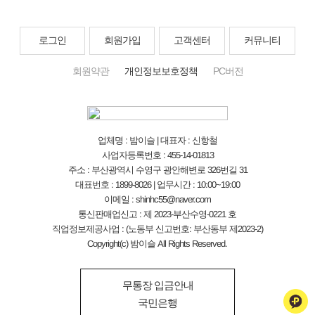
로그인
회원가입
고객센터
커뮤니티
회원약관
개인정보보호정책
PC버전
업체명 : 밤이슬 | 대표자 : 신항철
사업자등록번호 : 455-14-01813
주소 : 부산광역시 수영구 광안해변로 326번길 31
대표번호 : 1899-8026 | 업무시간 : 10:00~19:00
이메일 : shinhc55@naver.com
통신판매업신고 : 제 2023-부산수영-0221 호
직업정보제공사업 : (노동부 신고번호: 부산동부 제2023-2)
Copyright(c) 밤이슬 All Rights Reserved.
무통장 입금안내
국민은행