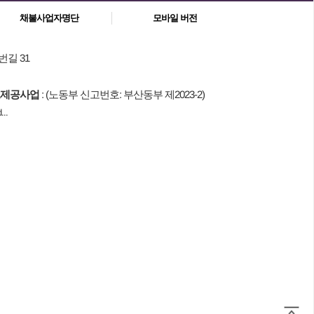
채불사업자명단
모바일 버전
번길 31
제공사업
: (노동부 신고번호: 부산동부 제2023-2)
..