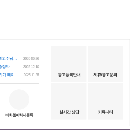
여성인재정보 이력서 등록시 유료광고주님께 인재정보 문자갑니다!
2026-06-26
증정!✨
2025-12-10
(챗gpt) 요즘 유흥업소 아가씨 구하기가 왜이리 힘들까요? 원인이 무엇이 잇을까요?
광고등록안내
제휴/광고문의
2025-11-25
실시간 상담
커뮤니티
비회원이력서등록