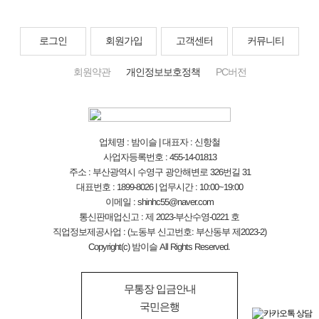
로그인
회원가입
고객센터
커뮤니티
회원약관
개인정보보호정책
PC버전
업체명 : 밤이슬 | 대표자 : 신항철
사업자등록번호 : 455-14-01813
주소 : 부산광역시 수영구 광안해변로 326번길 31
대표번호 : 1899-8026 | 업무시간 : 10:00~19:00
이메일 : shinhc55@naver.com
통신판매업신고 : 제 2023-부산수영-0221 호
직업정보제공사업 : (노동부 신고번호: 부산동부 제2023-2)
Copyright(c) 밤이슬 All Rights Reserved.
무통장 입금안내
국민은행