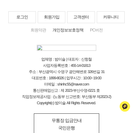
로그인
회원가입
고객센터
커뮤니티
회원약관
개인정보보호정책
PC버전
업체명 : 밤이슬 | 대표자 : 신항철
사업자등록번호 : 455-14-01813
주소 : 부산광역시 수영구 광안해변로 326번길 31
대표번호 : 1899-8026 | 업무시간 : 10:00~19:00
이메일 : shinhc55@naver.com
통신판매업신고 : 제 2023-부산수영-0221 호
직업정보제공사업 : (노동부 신고번호: 부산동부 제2023-2)
Copyright(c) 밤이슬 All Rights Reserved.
무통장 입금안내
국민은행