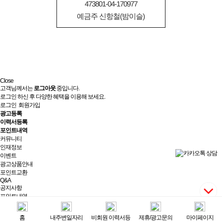
473801-04-170977
예금주 신항철(밤이슬)
Close
고객님께서는
로그아웃
중입니다.
로그인 하신 후 다양한 혜택을 이용해 보세요.
로그인
회원가입
광고등록
이력서등록
포인트내역
커뮤니티
인재정보
이벤트
광고상품안내
포인트교환
Q&A
공지사항
포인트내역
제휴/광고문의
실시간상담
홈
내주변일자리
비회원 이력서등
제휴/광고문의
마이페이지
최근 본 광고
전체보기