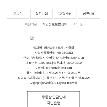
로그인
회원가입
고객센터
커뮤니티
회원약관
개인정보보호정책
PC버전
업체명 : 밤이슬 | 대표자 : 신항철
사업자등록번호 : 455-14-01813
주소 : 부산광역시 수영구 광안해변로 326번길 31
대표번호 : 1899-8026 | 업무시간 : 10:00~19:00
이메일 : shinhc55@naver.com
통신판매업신고 : 제 2023-부산수영-0221 호
직업정보제공사업 : (노동부 신고번호: 부산동부 제2023-2)
Copyright(c) 밤이슬 All Rights Reserved.
무통장 입금안내
국민은행