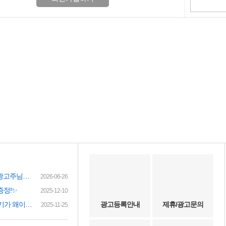
여성인재정보 이력서 등록시 유료광고주님께 인재정보 문자갑니다!
2026-06-26
증정!✨
2025-12-10
(챗gpt) 요즘 유흥업소 아가씨 구하기가 왜이리 힘들까요? 원인이 무엇이 잇을까요?
광고등록안내
제휴/광고문의
2025-11-25