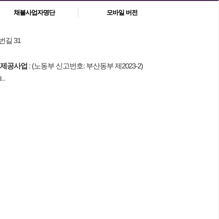
채불사업자명단
모바일 버전
번길 31
제공사업
: (노동부 신고번호: 부산동부 제2023-2)
..