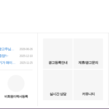
여성인재정보 이력서 등록시 유료광고주님께 인재정보 문자갑니다!
2026-06-26
증정!✨
2025-12-10
(챗gpt) 요즘 유흥업소 아가씨 구하기가 왜이리 힘들까요? 원인이 무엇이 잇을까요?
광고등록안내
제휴/광고문의
2025-11-25
실시간 상담
커뮤니티
비회원이력서등록