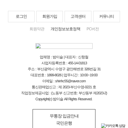
로그인
회원가입
고객센터
커뮤니티
회원약관
개인정보보호정책
PC버전
업체명 : 밤이슬 | 대표자 : 신항철
사업자등록번호 : 455-14-01813
주소 : 부산광역시 수영구 광안해변로 326번길 31
대표번호 : 1899-8026 | 업무시간 : 10:00~19:00
이메일 : shinhc55@naver.com
통신판매업신고 : 제 2023-부산수영-0221 호
직업정보제공사업 : (노동부 신고번호: 부산동부 제2023-2)
Copyright(c) 밤이슬 All Rights Reserved.
무통장 입금안내
국민은행